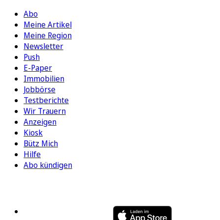
Abo
Meine Artikel
Meine Region
Newsletter
Push
E-Paper
Immobilien
Jobbörse
Testberichte
Wir Trauern
Anzeigen
Kiosk
Bütz Mich
Hilfe
Abo kündigen
FOLGEN SIE UNS
ENTDECKEN SIE UNSERE APP