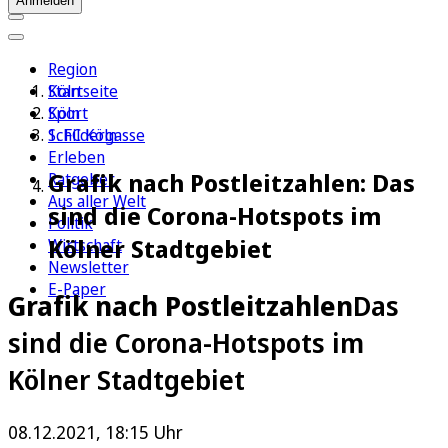
Anmelden
Region
Köln
Startseite
Sport
Köln
1. FC Köln
Schildergasse
Erleben
Grafik nach Postleitzahlen: Das
Ratgeber
Aus aller Welt
sind die Corona-Hotspots im
Politik
Kölner Stadtgebiet
Wirtschaft
Newsletter
E-Paper
Grafik nach Postleitzahlen
Das
sind die Corona-Hotspots im
Kölner Stadtgebiet
08.12.2021, 18:15 Uhr