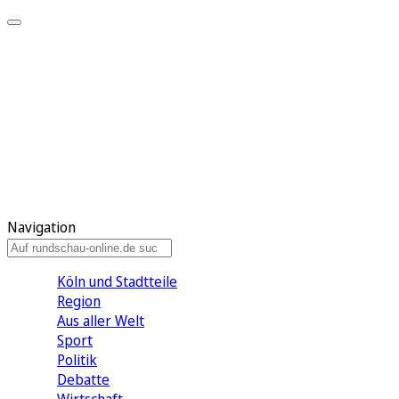
Meine KR
Meine Artikel
Meine Region
Meine Newsletter
Gewinnspiele
Mein Rundschau PLUS
Mein E-Paper
Navigation
Köln und Stadtteile
Region
Aus aller Welt
Sport
Politik
Debatte