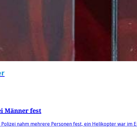
er
i Männer fest
 Polizei nahm mehrere Personen fest, ein Helikopter war im Ei