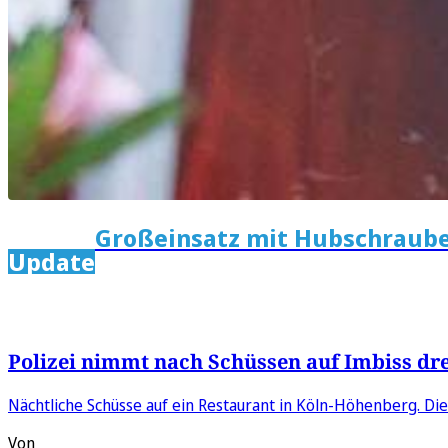
Großeinsatz mit Hubschraub
Update
Polizei nimmt nach Schüssen auf Imbiss dre
Nächtliche Schüsse auf ein Restaurant in Köln-Höhenberg. Die
Von