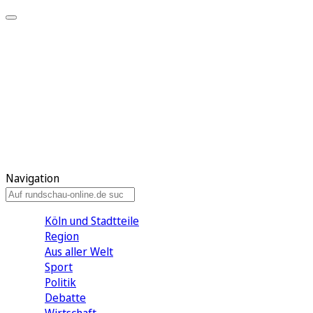
Meine KR
Meine Artikel
Meine Region
Meine Newsletter
Gewinnspiele
Mein Rundschau PLUS
Mein E-Paper
Navigation
Köln und Stadtteile
Region
Aus aller Welt
Sport
Politik
Debatte