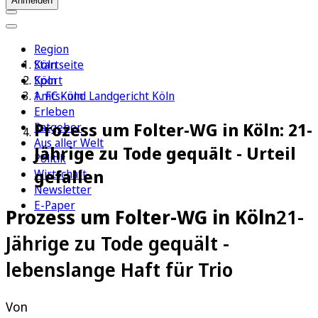
Anmelden
Region
Köln
Startseite
Sport
Köln
1. FC Köln
Amts- und Landgericht Köln
Erleben
Prozess um Folter-WG in Köln: 21-
Ratgeber
Aus aller Welt
Jährige zu Tode gequält - Urteil
Politik
gefallen
Wirtschaft
Newsletter
E-Paper
Prozess um Folter-WG in Köln
21-
Jährige zu Tode gequält -
lebenslange Haft für Trio
Von