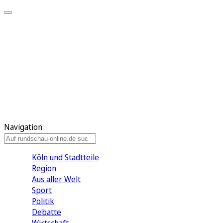
Meine KR
Meine Artikel
Meine Region
Meine Newsletter
Gewinnspiele
Mein Rundschau PLUS
Mein E-Paper
Navigation
Köln und Stadtteile
Region
Aus aller Welt
Sport
Politik
Debatte