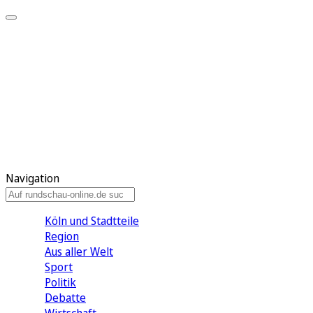
Meine KR
Meine Artikel
Meine Region
Meine Newsletter
Gewinnspiele
Mein Rundschau PLUS
Mein E-Paper
Navigation
Köln und Stadtteile
Region
Aus aller Welt
Sport
Politik
Debatte