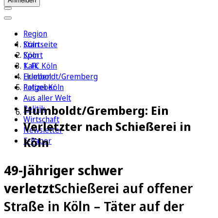
Anmelden
Region
Köln
Startseite
Sport
Köln
1. FC Köln
Kalk
Erleben
Humboldt/Gremberg
Ratgeber
Polizei Köln
Aus aller Welt
Humboldt/Gremberg: Ein
Politik
Wirtschaft
Verletzter nach Schießerei in
Newsletter
Köln
E-Paper
49-Jähriger schwer
verletzt
Schießerei auf offener
Straße in Köln – Täter auf der