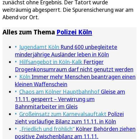
zunächst ohne Ergebnis. Der Tatort wurde
weiträumig abgesperrt. Die Spurensicherung war am
Abend vor Ort.
Alles zum Thema
Polizei Köln
Jugendamt Köln
Rund 600 unbegleitete
minderjährige Ausländer leben in Köln
Hilfsangebot in Köln-Kalk
Fertiger
Drogenkonsumraum darf nicht genutzt werden
Köln
Immer mehr Menschen beantragen einen
kleinen Waffenschein
Chaos am Kölner Hauptbahnhof
Gleise am
11.11. gesperrt – Verwirrung um
Bahnmitarbeiter im Gleis
Großeinsatz zum Karnevalsauftakt
Polizei
zieht vorläufige Bilanz zum 11.11. in Köln
„Friedlich und fröhlich“
Kölner Behörden ziehen
positive Zwischenbilanz am 11.11.