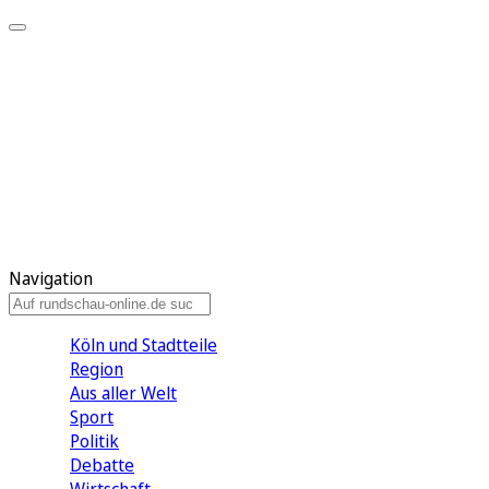
Meine KR
Meine Artikel
Meine Region
Meine Newsletter
Gewinnspiele
Mein Rundschau PLUS
Mein E-Paper
Navigation
Köln und Stadtteile
Region
Aus aller Welt
Sport
Politik
Debatte