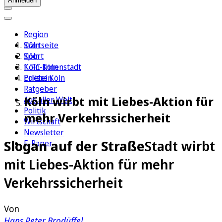
Anmelden
Region
Köln
Startseite
Sport
Köln
1. FC Köln
Köln-Innenstadt
Erleben
Polizei Köln
Ratgeber
Köln wirbt mit Liebes-Aktion für
Aus aller Welt
Politik
mehr Verkehrssicherheit
Wirtschaft
Newsletter
Slogan auf der Straße
Stadt wirbt
E-Paper
mit Liebes-Aktion für mehr
Verkehrssicherheit
Von
Hans Peter Brodüffel