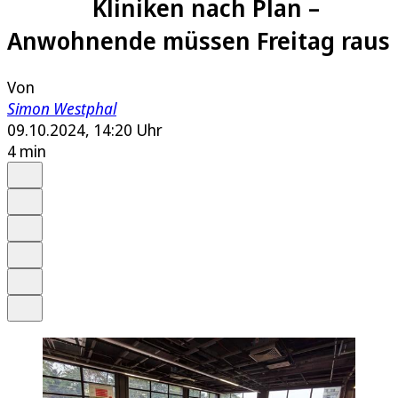
Kliniken nach Plan –
Anwohnende müssen Freitag raus
Von
Simon Westphal
09.10.2024, 14:20 Uhr
4 min
Auf Google bevorzugen
Anhören
Schrift
Merken
Drucken
Teilen