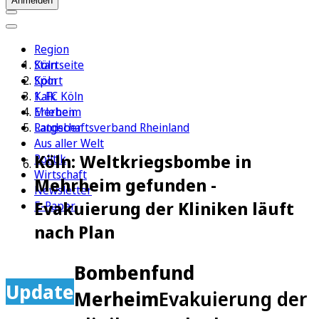
Anmelden
Region
Köln
Startseite
Sport
Köln
1. FC Köln
Kalk
Erleben
Merheim
Ratgeber
Landschaftsverband Rheinland
Aus aller Welt
Köln: Weltkriegsbombe in
Politik
Wirtschaft
Mehrheim gefunden -
Newsletter
Evakuierung der Kliniken läuft
E-Paper
nach Plan
Bombenfund
Update
Merheim
Evakuierung der