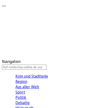
Meine KR
Meine Artikel
Meine Region
Meine Newsletter
Gewinnspiele
Mein Rundschau PLUS
Mein E-Paper
Navigation
Köln und Stadtteile
Region
Aus aller Welt
Sport
Politik
Debatte