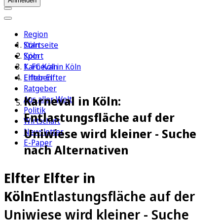
Anmelden
Region
Köln
Startseite
Sport
Köln
1. FC Köln
Karneval in Köln
Erleben
Elfter Elfter
Ratgeber
Karneval in Köln:
Aus aller Welt
Politik
Entlastungsfläche auf der
Wirtschaft
Uniwiese wird kleiner - Suche
Newsletter
E-Paper
nach Alternativen
Elfter Elfter in
Köln
Entlastungsfläche auf der
Uniwiese wird kleiner - Suche