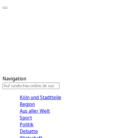
Meine KR
Meine Artikel
Meine Region
Meine Newsletter
Gewinnspiele
Mein Rundschau PLUS
Mein E-Paper
Navigation
Köln und Stadtteile
Region
Aus aller Welt
Sport
Politik
Debatte