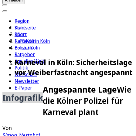
Anmelden
Region
Köln
Startseite
Sport
Köln
1. FC Köln
Karneval in Köln
Erleben
Polizei Köln
Ratgeber
Karneval in Köln: Sicherheitslage
Aus aller Welt
Politik
vor Weiberfastnacht angespannt
Wirtschaft
Newsletter
Angespannte Lage
Wie
E-Paper
Infografik
die Kölner Polizei für
Karneval plant
Von
Simon Westphal