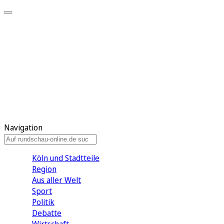
Meine KR
Meine Artikel
Meine Region
Meine Newsletter
Gewinnspiele
Mein Rundschau PLUS
Mein E-Paper
Navigation
Köln und Stadtteile
Region
Aus aller Welt
Sport
Politik
Debatte