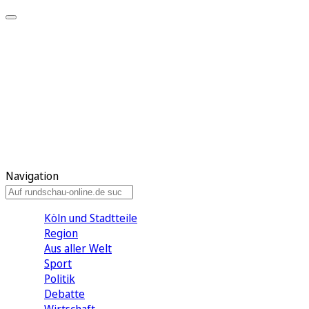
Meine KR
Meine Artikel
Meine Region
Meine Newsletter
Gewinnspiele
Mein Rundschau PLUS
Mein E-Paper
Navigation
Köln und Stadtteile
Region
Aus aller Welt
Sport
Politik
Debatte