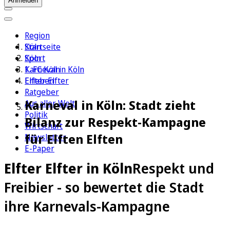
Anmelden
Region
Köln
Startseite
Sport
Köln
1. FC Köln
Karneval in Köln
Erleben
Elfter Elfter
Ratgeber
Karneval in Köln: Stadt zieht
Aus aller Welt
Politik
Bilanz zur Respekt-Kampagne
Wirtschaft
für Elften Elften
Newsletter
E-Paper
Elfter Elfter in Köln
Respekt und
Freibier - so bewertet die Stadt
ihre Karnevals-Kampagne