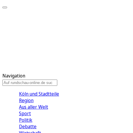
Meine KR
Meine Artikel
Meine Region
Meine Newsletter
Gewinnspiele
Mein Rundschau PLUS
Mein E-Paper
Navigation
Köln und Stadtteile
Region
Aus aller Welt
Sport
Politik
Debatte