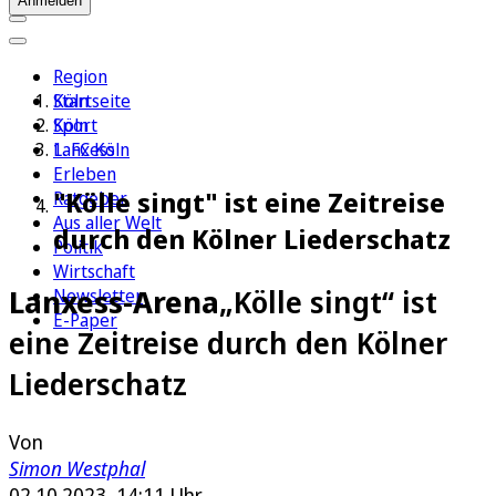
Anmelden
Region
Köln
Startseite
Sport
Köln
1. FC Köln
Lanxess
Erleben
"Kölle singt" ist eine Zeitreise
Ratgeber
Aus aller Welt
durch den Kölner Liederschatz
Politik
Wirtschaft
Lanxess-Arena
„Kölle singt“ ist
Newsletter
E-Paper
eine Zeitreise durch den Kölner
Liederschatz
Von
Simon Westphal
02.10.2023, 14:11 Uhr