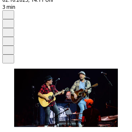
3 min
Auf Google bevorzugen
Anhören
Schrift
Merken
Drucken
Teilen