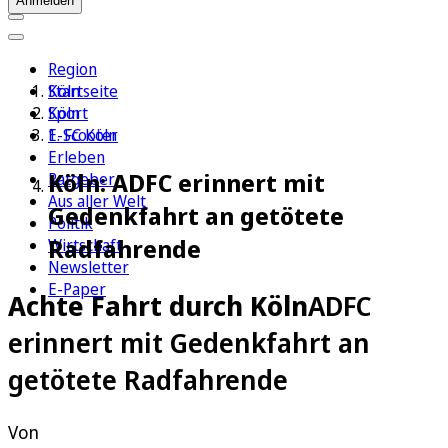
Anmelden
Region
Köln
Startseite
Sport
Köln
1. FC Köln
E-Scooter
Erleben
Köln: ADFC erinnert mit
Ratgeber
Aus aller Welt
Gedenkfahrt an getötete
Politik
Radfahrende
Wirtschaft
Newsletter
E-Paper
Achte Fahrt durch Köln
ADFC
erinnert mit Gedenkfahrt an
getötete Radfahrende
Von