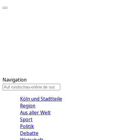
Meine KR
Meine Artikel
Meine Region
Meine Newsletter
Gewinnspiele
Mein Rundschau PLUS
Mein E-Paper
Navigation
Köln und Stadtteile
Region
Aus aller Welt
Sport
Politik
Debatte