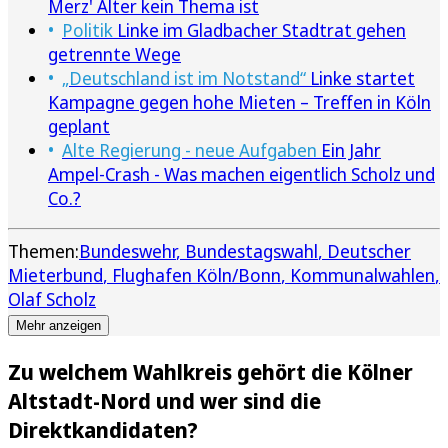
Merz' Alter kein Thema ist
Politik
Linke im Gladbacher Stadtrat gehen
getrennte Wege
„Deutschland ist im Notstand“
Linke startet
Kampagne gegen hohe Mieten – Treffen in Köln
geplant
Alte Regierung - neue Aufgaben
Ein Jahr
Ampel-Crash - Was machen eigentlich Scholz und
Co.?
Themen:
Bundeswehr
Bundestagswahl
Deutscher
Mieterbund
Flughafen Köln/Bonn
Kommunalwahlen
Olaf Scholz
Mehr anzeigen
Zu welchem Wahlkreis gehört die Kölner
Altstadt-Nord und wer sind die
Direktkandidaten?