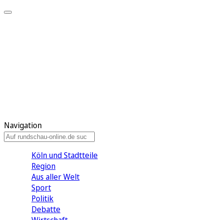
Meine KR
Meine Artikel
Meine Region
Meine Newsletter
Gewinnspiele
Mein Rundschau PLUS
Mein E-Paper
Navigation
Köln und Stadtteile
Region
Aus aller Welt
Sport
Politik
Debatte