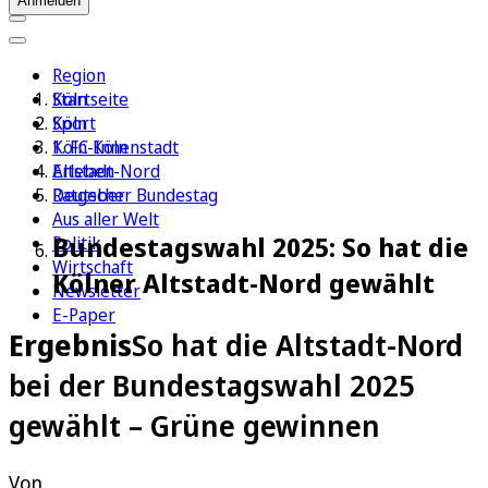
Anmelden
Region
Köln
Startseite
Sport
Köln
1. FC Köln
Köln-Innenstadt
Erleben
Altstadt-Nord
Ratgeber
Deutscher Bundestag
Aus aller Welt
Bundestagswahl 2025: So hat die
Politik
Wirtschaft
Kölner Altstadt-Nord gewählt
Newsletter
E-Paper
Ergebnis
So hat die Altstadt-Nord
bei der Bundestagswahl 2025
gewählt – Grüne gewinnen
Von