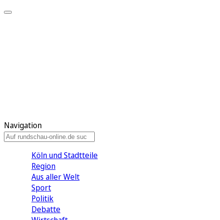
Meine KR
Meine Artikel
Meine Region
Meine Newsletter
Gewinnspiele
Mein Rundschau PLUS
Mein E-Paper
Navigation
Köln und Stadtteile
Region
Aus aller Welt
Sport
Politik
Debatte