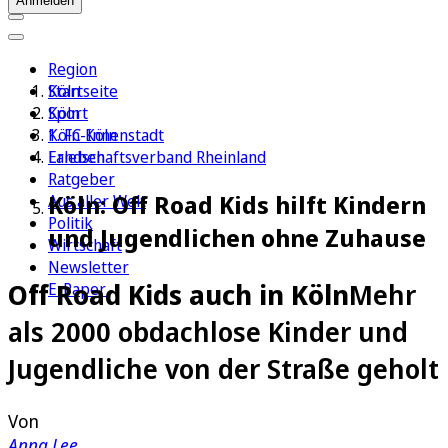
Anmelden
Region
Köln
Startseite
Sport
Köln
1. FC Köln
Köln-Innenstadt
Erleben
Landschaftsverband Rheinland
Ratgeber
Köln: Off Road Kids hilft Kindern
Aus aller Welt
Politik
und Jugendlichen ohne Zuhause
Wirtschaft
Newsletter
Off Road Kids auch in Köln
Mehr
E-Paper
als 2000 obdachlose Kinder und
Jugendliche von der Straße geholt
Von
Anna Lee