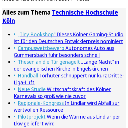
Alles zum Thema
Technische Hochschule
Köln
„Tiny Bookshop“
Dieses Kölner Gaming-Studio
ist für den Deutschen Entwicklerpreis nominiert
Campuswettbewerb
Autonomes Auto aus
Gummersbach fuhr besonders schnell
Thesen an die Tür genagelt
„Lange Nacht“ in
der evangelischen Kirche in Engelskirchen
Handball
Torhüter schnuppert nur kurz Dritte-
Liga-Luft
Neue Studie
Wirtschaftskraft des Kölner
Karnevals so groß wie nie zuvor
Regionale-Kongress
In Lindlar wird Abfall zur
wertvollen Ressource
Pilotprojekt
Wenn die Wärme aus Lindlar per
Lkw geliefert wird