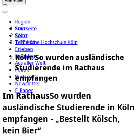
Anmelden
Region
Köln
Startseite
Sport
Köln
1. FC Köln
Technische Hochschule Köln
Erleben
Köln: So wurden ausländische
Ratgeber
Aus aller Welt
Studierende im Rathaus
Politik
empfangen
Wirtschaft
Newsletter
E-Paper
Im Rathaus
So wurden
ausländische Studierende in Köln
empfangen - „Bestellt Kölsch,
kein Bier“