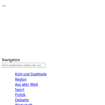
Meine KR
Meine Artikel
Meine Region
Meine Newsletter
Gewinnspiele
Mein Rundschau PLUS
Mein E-Paper
Navigation
Köln und Stadtteile
Region
Aus aller Welt
Sport
Politik
Debatte