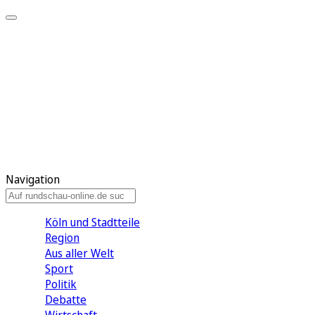
Meine KR
Meine Artikel
Meine Region
Meine Newsletter
Gewinnspiele
Mein Rundschau PLUS
Mein E-Paper
Navigation
Köln und Stadtteile
Region
Aus aller Welt
Sport
Politik
Debatte