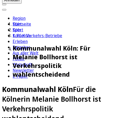
Anmelden
Region
Köln
Startseite
Sport
Köln
1. FC Köln
Kölner Verkehrs-Betriebe
Erleben
Kommunalwahl Köln: Für
Ratgeber
Aus aller Welt
Melanie Bollhorst ist
Politik
Verkehrspolitik
Wirtschaft
Newsletter
wahlentscheidend
E-Paper
Kommunalwahl Köln
Für die
Kölnerin Melanie Bollhorst ist
Verkehrspolitik