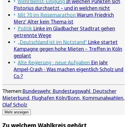
Wehrdienst-Einigung
In welchen Punkten sich
Pistorius durchsetzt – und in welchen nicht
Mit 70 im Reisemarathon
Warum Friedrich
Merz' Alter kein Thema ist
Politik
Linke im Gladbacher Stadtrat gehen
getrennte Wege
„Deutschland ist im Notstand“
Linke startet
Kampagne gegen hohe Mieten – Treffen in Köln
geplant
Alte Regierung - neue Aufgaben
Ein Jahr
Ampel-Crash - Was machen eigentlich Scholz und
Co.?
Themen:
Bundeswehr
Bundestagswahl
Deutscher
Mieterbund
Flughafen Köln/Bonn
Kommunalwahlen
Olaf Scholz
Mehr anzeigen
Zu welchem Wahlkreis gehört