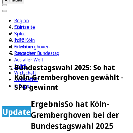
Anmelden
Region
Köln
Startseite
Sport
Köln
1. FC Köln
Porz
Erleben
Gremberghoven
Ratgeber
Deutscher Bundestag
Aus aller Welt
Bundestagswahl 2025: So hat
Politik
Wirtschaft
Köln-Gremberghoven gewählt -
Newsletter
SPD gewinnt
E-Paper
Ergebnis
So hat Köln-
Update
Gremberghoven bei der
Bundestagswahl 2025