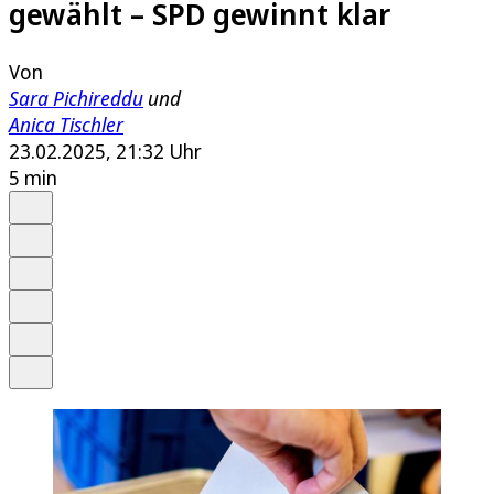
gewählt – SPD gewinnt klar
Von
Sara Pichireddu
und
Anica Tischler
23.02.2025, 21:32 Uhr
5 min
Auf Google bevorzugen
Anhören
Schrift
Merken
Drucken
Teilen