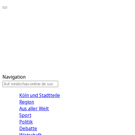
Meine KR
Meine Artikel
Meine Region
Meine Newsletter
Gewinnspiele
Mein Rundschau PLUS
Mein E-Paper
Navigation
Köln und Stadtteile
Region
Aus aller Welt
Sport
Politik
Debatte