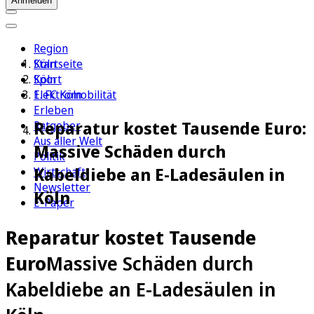
Anmelden
Region
Köln
Startseite
Sport
Köln
1. FC Köln
Elektromobilität
Erleben
Reparatur kostet Tausende Euro:
Ratgeber
Aus aller Welt
Massive Schäden durch
Politik
Kabeldiebe an E-Ladesäulen in
Wirtschaft
Newsletter
Köln
E-Paper
Reparatur kostet Tausende
Euro
Massive Schäden durch
Kabeldiebe an E-Ladesäulen in