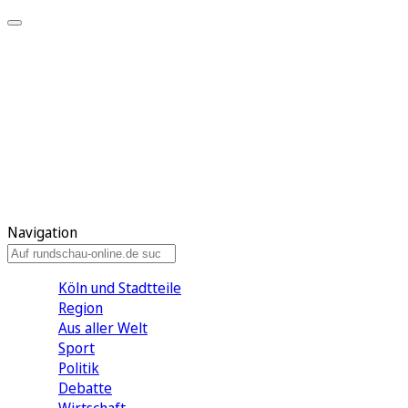
Meine KR
Meine Artikel
Meine Region
Meine Newsletter
Gewinnspiele
Mein Rundschau PLUS
Mein E-Paper
Navigation
Köln und Stadtteile
Region
Aus aller Welt
Sport
Politik
Debatte