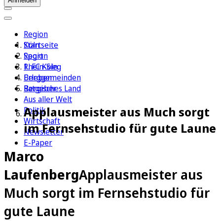
Anmelden
Region
Köln
Startseite
Sport
Region
1. FC Köln
Rhein-Sieg
Erleben
Berggemeinden
Ratgeber
Bergisches Land
Aus aller Welt
Applausmeister aus Much sorgt
Politik
Wirtschaft
im Fernsehstudio für gute Laune
Newsletter
E-Paper
Marco
Laufenberg
Applausmeister aus
Much sorgt im Fernsehstudio für
gute Laune