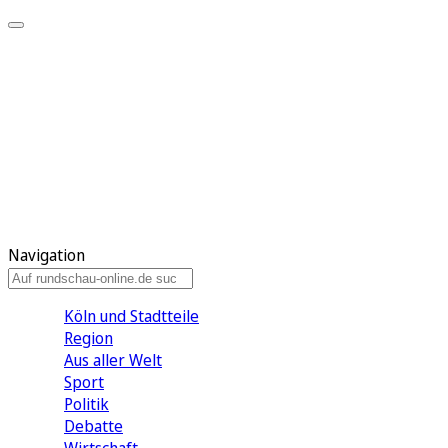
Meine KR
Meine Artikel
Meine Region
Meine Newsletter
Gewinnspiele
Mein Rundschau PLUS
Mein E-Paper
Navigation
Köln und Stadtteile
Region
Aus aller Welt
Sport
Politik
Debatte