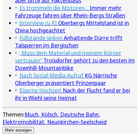
aber bitte auf Faktenbasis
Es trommeln die Motoren...
Immer mehr
Fahrzeuge fahren über Rhein-Bergs Straßen
Interview zu KI
Oberbergs Mittelstand ist in
China hochgeachtet
Füllstände sinken
Anhaltende Dürre trifft
Talsperren im Bergischen
„Muss dem Material und meinem Körper
vertrauen“
Troisdorfer gehört zu den besten im
Downhill-Mountainbike
Nach Social-Media-Aufruf
KG Närrische
Oberberger präsentiert Prinzenpaar
Eiserne Hochzeit
Nach der Flucht fand er bei
ihr in Wiehl seine Heimat
Themen:
Much
Kölsch
Deutsche Bahn
Elektromobilität
Neunkirchen-Seelscheid
Mehr anzeigen