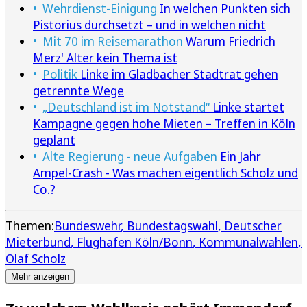
Wehrdienst-Einigung
In welchen Punkten sich
Pistorius durchsetzt – und in welchen nicht
Mit 70 im Reisemarathon
Warum Friedrich
Merz' Alter kein Thema ist
Politik
Linke im Gladbacher Stadtrat gehen
getrennte Wege
„Deutschland ist im Notstand“
Linke startet
Kampagne gegen hohe Mieten – Treffen in Köln
geplant
Alte Regierung - neue Aufgaben
Ein Jahr
Ampel-Crash - Was machen eigentlich Scholz und
Co.?
Themen:
Bundeswehr
Bundestagswahl
Deutscher
Mieterbund
Flughafen Köln/Bonn
Kommunalwahlen
Olaf Scholz
Mehr anzeigen