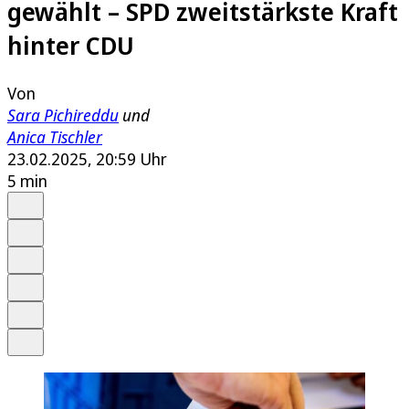
gewählt – SPD zweitstärkste Kraft
hinter CDU
Von
Sara Pichireddu
und
Anica Tischler
23.02.2025, 20:59 Uhr
5 min
Auf Google bevorzugen
Anhören
Schrift
Merken
Drucken
Teilen