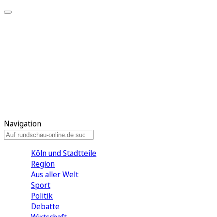
Meine KR
Meine Artikel
Meine Region
Meine Newsletter
Gewinnspiele
Mein Rundschau PLUS
Mein E-Paper
Navigation
Köln und Stadtteile
Region
Aus aller Welt
Sport
Politik
Debatte