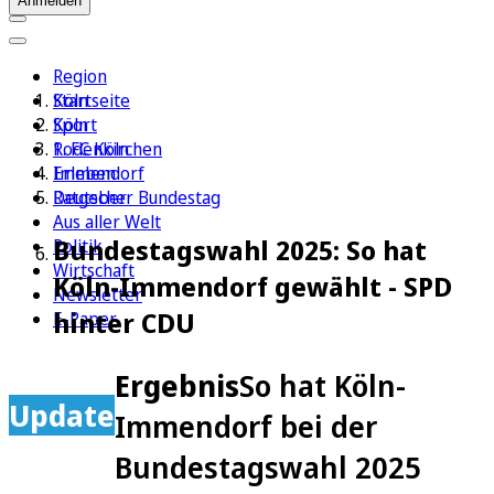
Anmelden
Region
Köln
Startseite
Sport
Köln
1. FC Köln
Rodenkirchen
Erleben
Immendorf
Ratgeber
Deutscher Bundestag
Aus aller Welt
Bundestagswahl 2025: So hat
Politik
Wirtschaft
Köln-Immendorf gewählt - SPD
Newsletter
hinter CDU
E-Paper
Ergebnis
So hat Köln-
Update
Immendorf bei der
Bundestagswahl 2025