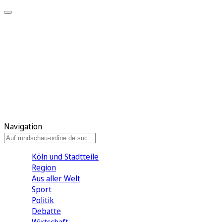
Meine KR
Meine Artikel
Meine Region
Meine Newsletter
Gewinnspiele
Mein Rundschau PLUS
Mein E-Paper
Navigation
Köln und Stadtteile
Region
Aus aller Welt
Sport
Politik
Debatte