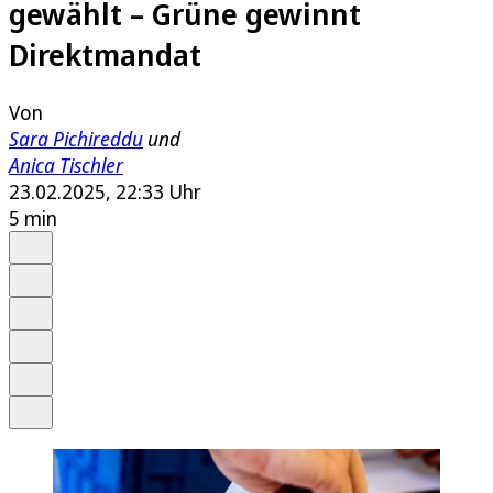
gewählt – Grüne gewinnt
Direktmandat
Von
Sara Pichireddu
und
Anica Tischler
23.02.2025, 22:33 Uhr
5 min
Auf Google bevorzugen
Anhören
Schrift
Merken
Drucken
Teilen