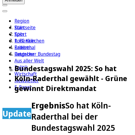
Anmelden
Region
Köln
Startseite
Sport
Köln
1. FC Köln
Rodenkirchen
Erleben
Raderthal
Ratgeber
Deutscher Bundestag
Aus aller Welt
Bundestagswahl 2025: So hat
Politik
Wirtschaft
Köln-Raderthal gewählt - Grüne
Newsletter
gewinnt Direktmandat
E-Paper
Ergebnis
So hat Köln-
Update
Raderthal bei der
Bundestagswahl 2025