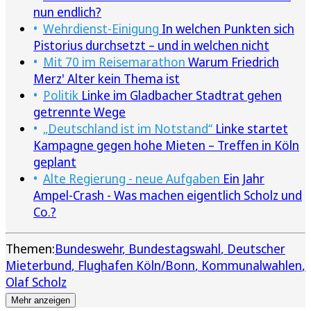
nun endlich?
Wehrdienst-Einigung
In welchen Punkten sich
Pistorius durchsetzt – und in welchen nicht
Mit 70 im Reisemarathon
Warum Friedrich
Merz' Alter kein Thema ist
Politik
Linke im Gladbacher Stadtrat gehen
getrennte Wege
„Deutschland ist im Notstand“
Linke startet
Kampagne gegen hohe Mieten – Treffen in Köln
geplant
Alte Regierung - neue Aufgaben
Ein Jahr
Ampel-Crash - Was machen eigentlich Scholz und
Co.?
Themen:
Bundeswehr
Bundestagswahl
Deutscher
Mieterbund
Flughafen Köln/Bonn
Kommunalwahlen
Olaf Scholz
Mehr anzeigen