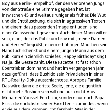
Boy aus Berlin-Tempelhof, der den verlorenen Jungs
von der Straße eine Stimme gegeben hat, ist
inzwischen 45 und weitaus ruhiger als früher. Die Wut
und die Enttäuschung, die sich in aggressiven Texten
und einem dazu passenden Image entluden, sind
einer Gelassenheit gewichen. Auch dieser Mann will er
sein, einer, der das Publikum brav mit „meine Damen
und Herren“ begrüßt, einem elfjährigen Mädchen sein
Handtuch schenkt und einem jungen Mann aus dem
Publikum ein ziemlich schiefes „Happy Birthday“ singt.
Na ja, die Geste zählt. Diese Facette ist fast schon
übertrieben dominant und hat im vergangenen Jahr
dazu geführt, dass Bushido sein Privatleben in einer
RTL-Reality-Doku ausschlachtete. Apropos Familie:
Das wäre dann die dritte Seele, jene, die eigentlich
nicht mehr Bushido sein will und auch nicht Anis
Mohamed Youssef Ferchichi, sondern nur noch Papa.
Es ist die ehrlichste seiner Facetten – zumindest wenn
er sie aus dem Rampenlicht fernhält. Was in der