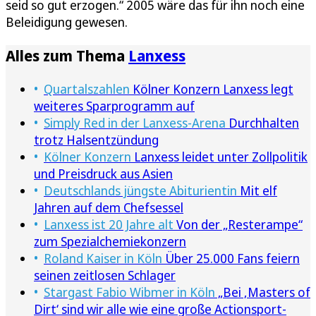
seid so gut erzogen.“ 2005 wäre das für ihn noch eine
Beleidigung gewesen.
Alles zum Thema
Lanxess
Quartalszahlen
Kölner Konzern Lanxess legt
weiteres Sparprogramm auf
Simply Red in der Lanxess-Arena
Durchhalten
trotz Halsentzündung
Kölner Konzern
Lanxess leidet unter Zollpolitik
und Preisdruck aus Asien
Deutschlands jüngste Abiturientin
Mit elf
Jahren auf dem Chefsessel
Lanxess ist 20 Jahre alt
Von der „Resterampe“
zum Spezialchemiekonzern
Roland Kaiser in Köln
Über 25.000 Fans feiern
seinen zeitlosen Schlager
Stargast Fabio Wibmer in Köln
„Bei ‚Masters of
Dirt‘ sind wir alle wie eine große Actionsport-