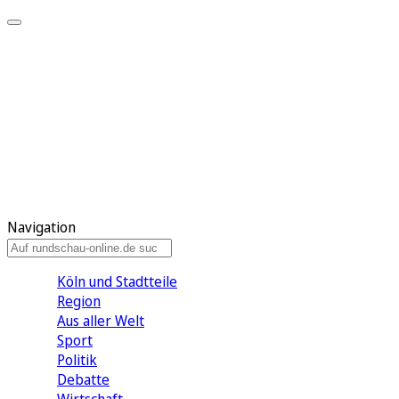
Meine KR
Meine Artikel
Meine Region
Meine Newsletter
Gewinnspiele
Mein Rundschau PLUS
Mein E-Paper
Navigation
Köln und Stadtteile
Region
Aus aller Welt
Sport
Politik
Debatte