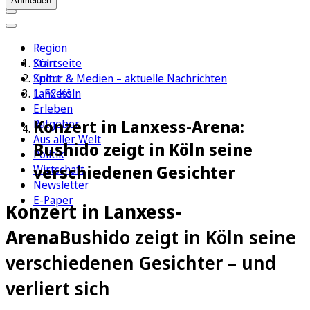
Anmelden
Region
Köln
Startseite
Sport
Kultur & Medien – aktuelle Nachrichten
1. FC Köln
Lanxess
Erleben
Konzert in Lanxess-Arena:
Ratgeber
Aus aller Welt
Bushido zeigt in Köln seine
Politik
verschiedenen Gesichter
Wirtschaft
Newsletter
E-Paper
Konzert in Lanxess-
Arena
Bushido zeigt in Köln seine
verschiedenen Gesichter – und
verliert sich