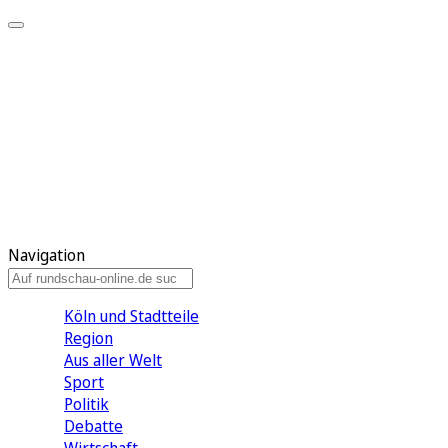
Meine KR
Meine Artikel
Meine Region
Meine Newsletter
Gewinnspiele
Mein Rundschau PLUS
Mein E-Paper
Navigation
Köln und Stadtteile
Region
Aus aller Welt
Sport
Politik
Debatte