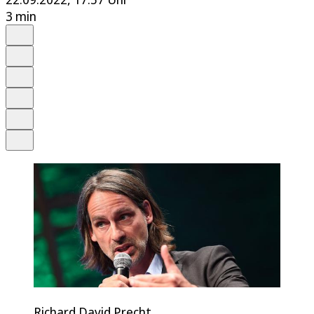
3 min
Auf Google bevorzugen
Anhören
Schrift
Merken
Drucken
Teilen
Richard David Precht