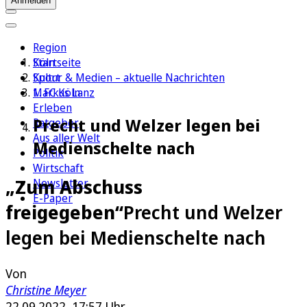
Anmelden
Region
Köln
Startseite
Sport
Kultur & Medien – aktuelle Nachrichten
1. FC Köln
Markus Lanz
Erleben
Precht und Welzer legen bei
Ratgeber
Aus aller Welt
Medienschelte nach
Politik
Wirtschaft
„Zum Abschuss
Newsletter
E-Paper
freigegeben“
Precht und Welzer
legen bei Medienschelte nach
Von
Christine Meyer
22.09.2022, 17:57 Uhr