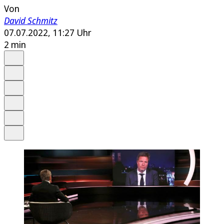
Von
David Schmitz
07.07.2022, 11:27 Uhr
2 min
Auf Google bevorzugen
Anhören
Schrift
Merken
Drucken
Teilen