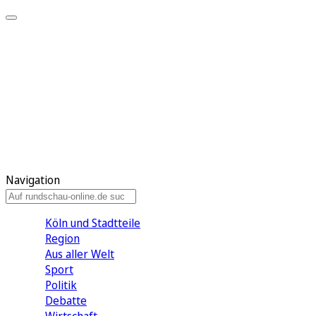
Meine KR
Meine Artikel
Meine Region
Meine Newsletter
Gewinnspiele
Mein Rundschau PLUS
Mein E-Paper
Navigation
Köln und Stadtteile
Region
Aus aller Welt
Sport
Politik
Debatte