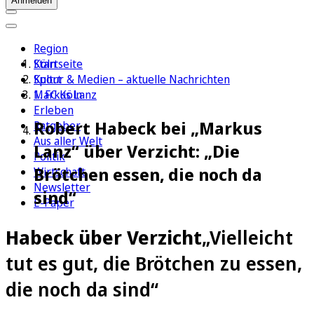
Anmelden
Region
Köln
Startseite
Sport
Kultur & Medien – aktuelle Nachrichten
1. FC Köln
Markus Lanz
Erleben
Robert Habeck bei „Markus
Ratgeber
Aus aller Welt
Lanz“ über Verzicht: „Die
Politik
Brötchen essen, die noch da
Wirtschaft
Newsletter
sind“
E-Paper
Habeck über Verzicht
„Vielleicht
tut es gut, die Brötchen zu essen,
die noch da sind“