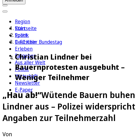
Anmelden
Region
Köln
Startseite
Sport
Politik
1. FC Köln
Deutscher Bundestag
Erleben
Christian Lindner bei
Ratgeber
Aus aller Welt
Bauernprotesten ausgebuht –
Politik
Weniger Teilnehmer
Wirtschaft
Newsletter
E-Paper
„Hau ab!“
Wütende Bauern buhen
Lindner aus – Polizei widerspricht
Angaben zur Teilnehmerzahl
Von