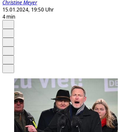
Christine Meyer
15.01.2024, 19:50 Uhr
4 min
Auf Google bevorzugen
Anhören
Schrift
Merken
Drucken
Teilen