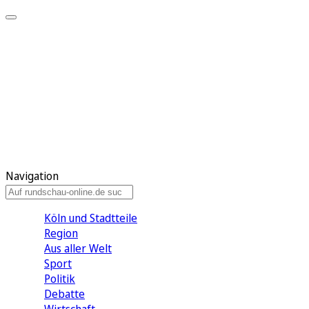
Meine KR
Meine Artikel
Meine Region
Meine Newsletter
Gewinnspiele
Mein Rundschau PLUS
Mein E-Paper
Navigation
Köln und Stadtteile
Region
Aus aller Welt
Sport
Politik
Debatte