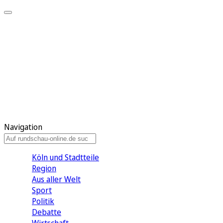
Meine KR
Meine Artikel
Meine Region
Meine Newsletter
Gewinnspiele
Mein Rundschau PLUS
Mein E-Paper
Navigation
Köln und Stadtteile
Region
Aus aller Welt
Sport
Politik
Debatte