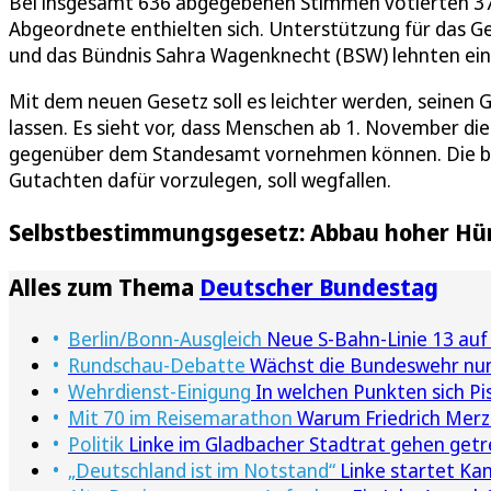
Bei insgesamt 636 abgegebenen Stimmen votierten 374
Abgeordnete enthielten sich. Unterstützung für das Ge
und das Bündnis Sahra Wagenknecht (BSW) lehnten ein
Mit dem neuen Gesetz soll es leichter werden, seine
lassen. Es sieht vor, dass Menschen ab 1. November di
gegenüber dem Standesamt vornehmen können. Die bish
Gutachten dafür vorzulegen, soll wegfallen.
Selbstbestimmungsgesetz: Abbau hoher Hü
Alles zum Thema
Deutscher Bundestag
Berlin/Bonn-Ausgleich
Neue S-Bahn-Linie 13 auf
Rundschau-Debatte
Wächst die Bundeswehr nun
Wehrdienst-Einigung
In welchen Punkten sich Pis
Mit 70 im Reisemarathon
Warum Friedrich Merz'
Politik
Linke im Gladbacher Stadtrat gehen get
„Deutschland ist im Notstand“
Linke startet Ka