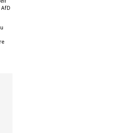
elf
, AfD
zu
re