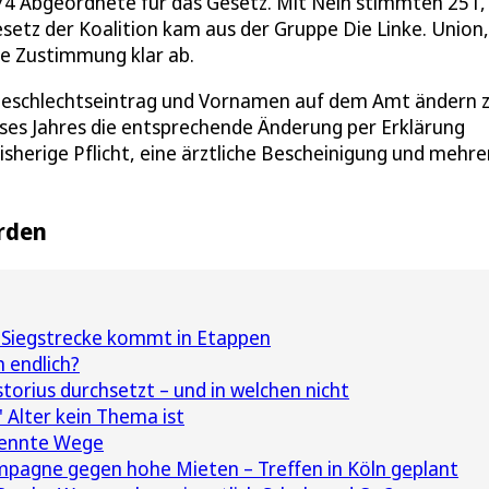
 Abgeordnete für das Gesetz. Mit Nein stimmten 251, 
setz der Koalition kam aus der Gruppe Die Linke. Union
e Zustimmung klar ab.
n Geschlechtseintrag und Vornamen auf dem Amt ändern 
eses Jahres die entsprechende Änderung per Erklärung
erige Pflicht, eine ärztliche Bescheinigung und mehre
rden
 Siegstrecke kommt in Etappen
 endlich?
torius durchsetzt – und in welchen nicht
 Alter kein Thema ist
rennte Wege
mpagne gegen hohe Mieten – Treffen in Köln geplant