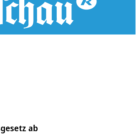
n
gesetz ab