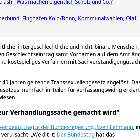
Crash - Was machen eigentlich Scholz und Co.?
terbund
Flughafen Köln/Bonn
Kommunalwahlen
Olaf
tliche, intergeschlechtliche und nicht-binäre Menschen,
ren Geschlechtseintrag samt Vornamen auf dem Amt än
s und kostspieliges Verfahren mit Sachverständigengutac
 40 Jahren geltende Transsexuellengesetz abgelöst. Da
setzes mehrfach in Teilen für verfassungswidrig erklär
wiesen.
 zur Verhandlungssache gemacht wird“
eerbeauftragte der Bundesregierung, Sven Lehmann
, i
erursacht. „We dit it:
Der Bundestag
hat das