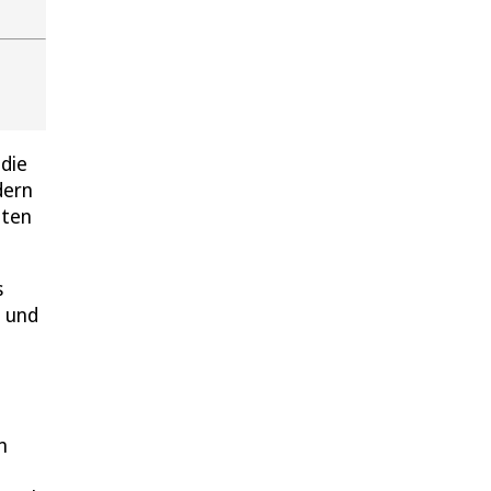
 die
dern
hten
s
t und
m