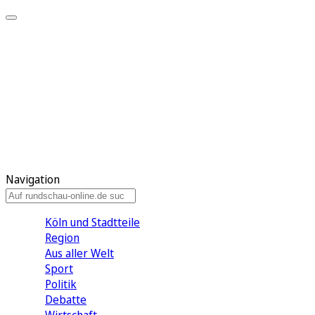
Meine KR
Meine Artikel
Meine Region
Meine Newsletter
Gewinnspiele
Mein Rundschau PLUS
Mein E-Paper
Navigation
Köln und Stadtteile
Region
Aus aller Welt
Sport
Politik
Debatte