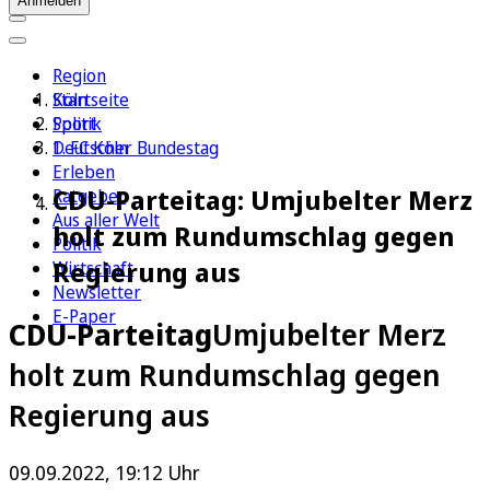
Anmelden
Region
Köln
Startseite
Sport
Politik
1. FC Köln
Deutscher Bundestag
Erleben
CDU-Parteitag: Umjubelter Merz
Ratgeber
Aus aller Welt
holt zum Rundumschlag gegen
Politik
Regierung aus
Wirtschaft
Newsletter
E-Paper
CDU-Parteitag
Umjubelter Merz
holt zum Rundumschlag gegen
Regierung aus
09.09.2022, 19:12 Uhr