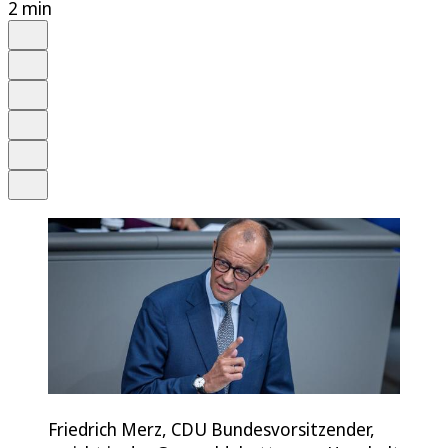
2 min
Auf Google bevorzugen
Anhören
Schrift
Merken
Drucken
Teilen
Friedrich Merz, CDU Bundesvorsitzender,