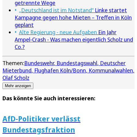
getrennte Wege
„Deutschland ist im Notstand“
Linke startet
Kampagne gegen hohe Mieten – Treffen in Köln
geplant
Alte Regierung - neue Aufgaben
Ein Jahr
Ampel-Crash - Was machen eigentlich Scholz und
Co.?
Themen:
Bundeswehr
Bundestagswahl
Deutscher
Mieterbund
Flughafen Köln/Bonn
Kommunalwahlen
Olaf Scholz
Mehr anzeigen
Das könnte Sie auch interessieren:
AfD-Politiker verlässt
Bundestagsfraktion