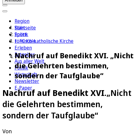
Anmelden
Region
Köln
Startseite
Sport
Politik
1. FC Köln
römisch-katholische Kirche
Erleben
Nachruf auf Benedikt XVI. „Nicht
Ratgeber
Aus aller Welt
die Gelehrten bestimmen,
Politik
sondern der Taufglaube“
Wirtschaft
Newsletter
E-Paper
Nachruf auf Benedikt XVI.
„Nicht
die Gelehrten bestimmen,
sondern der Taufglaube“
Von