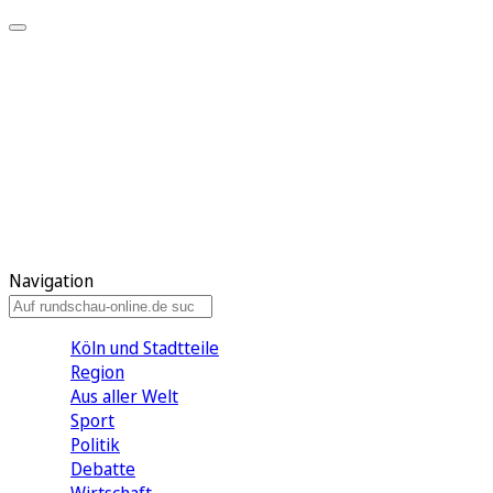
Meine KR
Meine Artikel
Meine Region
Meine Newsletter
Gewinnspiele
Mein Rundschau PLUS
Mein E-Paper
Navigation
Köln und Stadtteile
Region
Aus aller Welt
Sport
Politik
Debatte