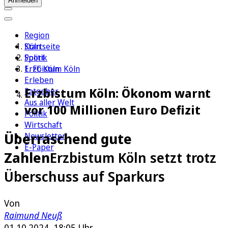
Anmelden
Region
Köln
Startseite
Sport
Politik
1. FC Köln
Erzbistum Köln
Erleben
Erzbistum Köln: Ökonom warnt
Ratgeber
Aus aller Welt
vor 100 Millionen Euro Defizit
Politik
Wirtschaft
Überraschend gute
Newsletter
E-Paper
Zahlen
Erzbistum Köln setzt trotz
Überschuss auf Sparkurs
Von
Raimund Neuß
01.10.2024, 18:05 Uhr