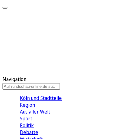
Meine KR
Meine Artikel
Meine Region
Meine Newsletter
Gewinnspiele
Mein Rundschau PLUS
Mein E-Paper
Navigation
Köln und Stadtteile
Region
Aus aller Welt
Sport
Politik
Debatte