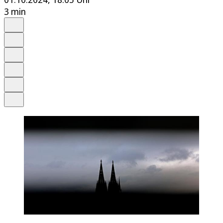
3 min
Auf Google bevorzugen
Anhören
Schrift
Merken
Drucken
Teilen