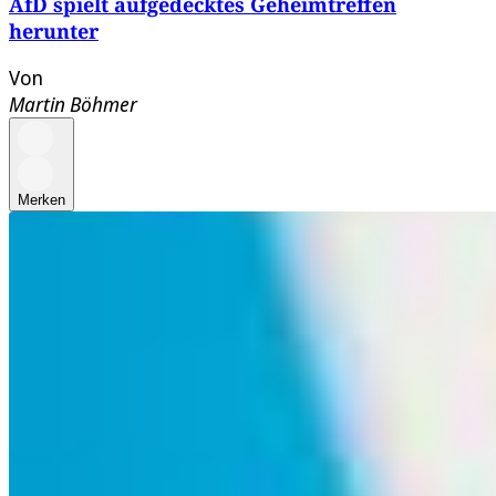
AfD spielt aufgedecktes Geheimtreffen
herunter
Von
Martin Böhmer
Merken