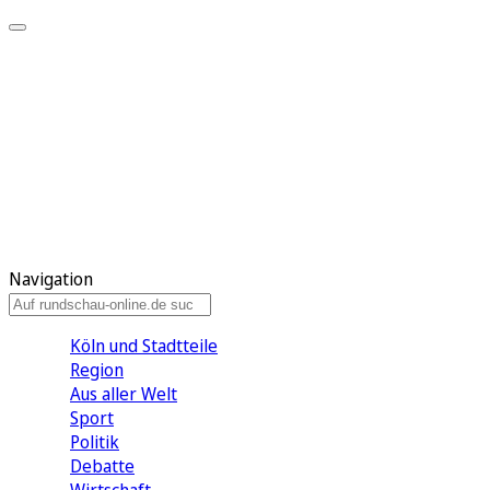
Meine KR
Meine Artikel
Meine Region
Meine Newsletter
Gewinnspiele
Mein Rundschau PLUS
Mein E-Paper
Navigation
Köln und Stadtteile
Region
Aus aller Welt
Sport
Politik
Debatte