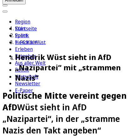
Anmelden
Region
Köln
Startseite
Sport
Politik
1. FC Köln
Hendrik Wüst
Erleben
Hendrik Wüst sieht in AfD
Ratgeber
Aus aller Welt
„Nazipartei“ mit „strammen
Politik
Nazis“
Wirtschaft
Newsletter
E-Paper
Politische Mitte vereint gegen
AfD
Wüst sieht in AfD
„Nazipartei“, in der „stramme
Nazis den Takt angeben“