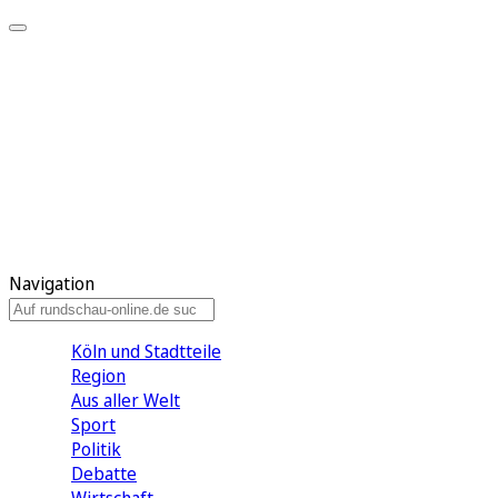
Meine KR
Meine Artikel
Meine Region
Meine Newsletter
Gewinnspiele
Mein Rundschau PLUS
Mein E-Paper
Navigation
Köln und Stadtteile
Region
Aus aller Welt
Sport
Politik
Debatte