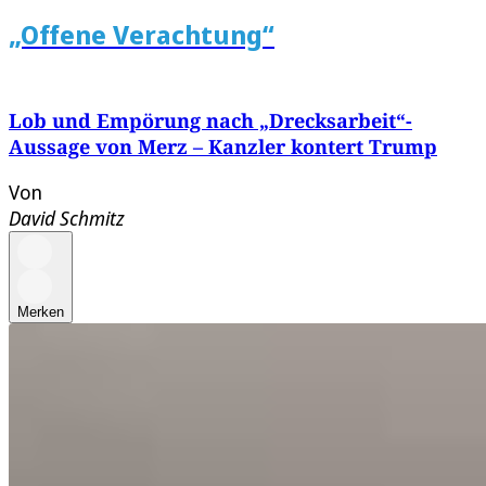
„Offene Verachtung“
Lob und Empörung nach „Drecksarbeit“-
Aussage von Merz – Kanzler kontert Trump
Von
David Schmitz
Merken