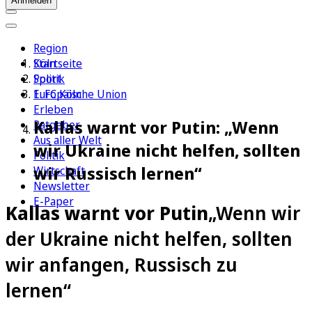
Anmelden
Region
Köln
Startseite
Sport
Politik
1. FC Köln
Europäische Union
Erleben
Kallas warnt vor Putin: „Wenn
Ratgeber
Aus aller Welt
wir Ukraine nicht helfen, sollten
Politik
wir Russisch lernen“
Wirtschaft
Newsletter
E-Paper
Kallas warnt vor Putin
„Wenn wir
der Ukraine nicht helfen, sollten
wir anfangen, Russisch zu
lernen“