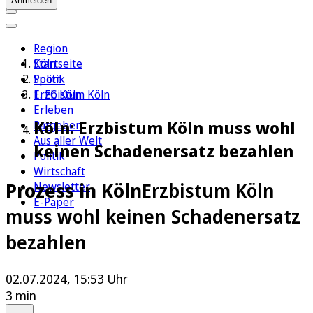
Anmelden
Region
Köln
Startseite
Sport
Politik
1. FC Köln
Erzbistum Köln
Erleben
Köln: Erzbistum Köln muss wohl
Ratgeber
Aus aller Welt
keinen Schadenersatz bezahlen
Politik
Wirtschaft
Prozess in Köln
Erzbistum Köln
Newsletter
E-Paper
muss wohl keinen Schadenersatz
bezahlen
02.07.2024, 15:53 Uhr
3 min
Auf Google bevorzugen