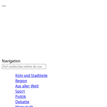
Meine KR
Meine Artikel
Meine Region
Meine Newsletter
Gewinnspiele
Mein Rundschau PLUS
Mein E-Paper
Navigation
Köln und Stadtteile
Region
Aus aller Welt
Sport
Politik
Debatte