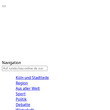
Meine KR
Meine Artikel
Meine Region
Meine Newsletter
Gewinnspiele
Mein Rundschau PLUS
Mein E-Paper
Navigation
Köln und Stadtteile
Region
Aus aller Welt
Sport
Politik
Debatte