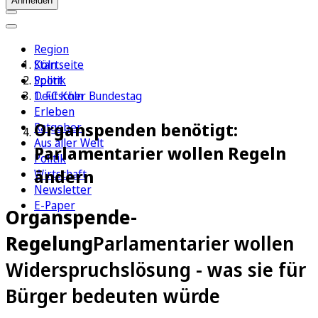
Anmelden
Region
Köln
Startseite
Sport
Politik
1. FC Köln
Deutscher Bundestag
Erleben
Organspenden benötigt:
Ratgeber
Aus aller Welt
Parlamentarier wollen Regeln
Politik
ändern
Wirtschaft
Newsletter
E-Paper
Organspende-
Regelung
Parlamentarier wollen
Widerspruchslösung - was sie für
Bürger bedeuten würde