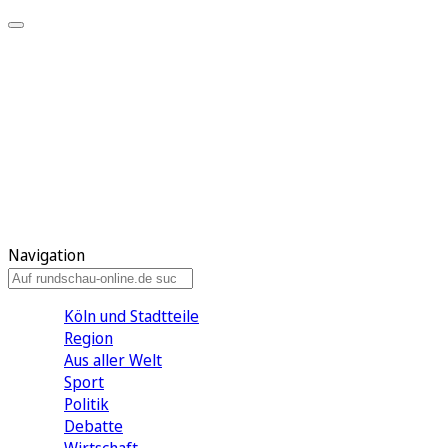
Meine KR
Meine Artikel
Meine Region
Meine Newsletter
Gewinnspiele
Mein Rundschau PLUS
Mein E-Paper
Navigation
Köln und Stadtteile
Region
Aus aller Welt
Sport
Politik
Debatte