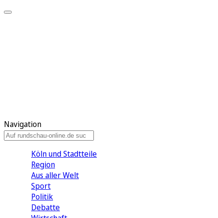
Meine KR
Meine Artikel
Meine Region
Meine Newsletter
Gewinnspiele
Mein Rundschau PLUS
Mein E-Paper
Navigation
Köln und Stadtteile
Region
Aus aller Welt
Sport
Politik
Debatte