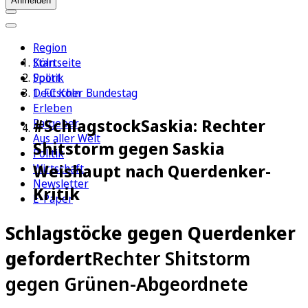
Anmelden
Region
Köln
Startseite
Sport
Politik
1. FC Köln
Deutscher Bundestag
Erleben
#SchlagstockSaskia: Rechter
Ratgeber
Aus aller Welt
Shitstorm gegen Saskia
Politik
Weishaupt nach Querdenker-
Wirtschaft
Newsletter
Kritik
E-Paper
Schlagstöcke gegen Querdenker
gefordert
Rechter Shitstorm
gegen Grünen-Abgeordnete