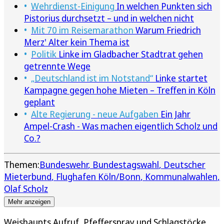
Wehrdienst-Einigung
In welchen Punkten sich
Pistorius durchsetzt – und in welchen nicht
Mit 70 im Reisemarathon
Warum Friedrich
Merz' Alter kein Thema ist
Politik
Linke im Gladbacher Stadtrat gehen
getrennte Wege
„Deutschland ist im Notstand“
Linke startet
Kampagne gegen hohe Mieten – Treffen in Köln
geplant
Alte Regierung - neue Aufgaben
Ein Jahr
Ampel-Crash - Was machen eigentlich Scholz und
Co.?
Themen:
Bundeswehr
Bundestagswahl
Deutscher
Mieterbund
Flughafen Köln/Bonn
Kommunalwahlen
Olaf Scholz
Mehr anzeigen
Weishaupts Aufruf, Pfefferspray und Schlagstöcke