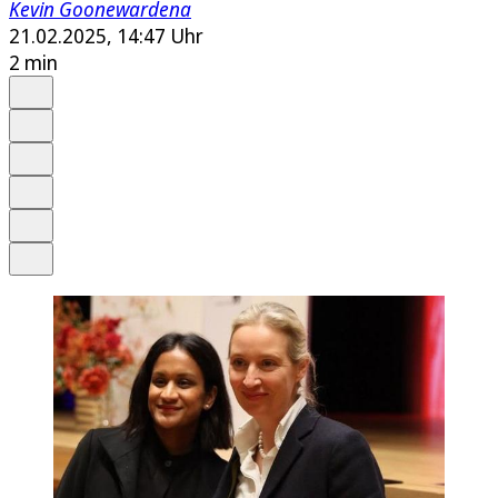
Kevin Goonewardena
21.02.2025, 14:47 Uhr
2 min
Auf Google bevorzugen
Anhören
Schrift
Merken
Drucken
Teilen