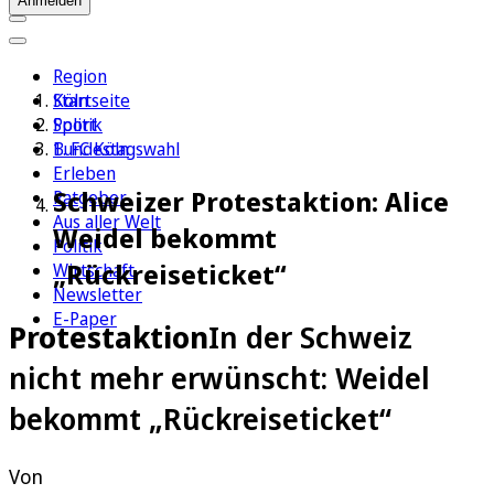
Anmelden
Region
Köln
Startseite
Sport
Politik
1. FC Köln
Bundestagswahl
Erleben
Schweizer Protestaktion: Alice
Ratgeber
Aus aller Welt
Weidel bekommt
Politik
„Rückreiseticket“
Wirtschaft
Newsletter
E-Paper
Protestaktion
In der Schweiz
nicht mehr erwünscht: Weidel
bekommt „Rückreiseticket“
Von