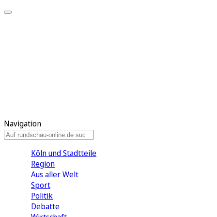
Meine KR
Meine Artikel
Meine Region
Meine Newsletter
Gewinnspiele
Mein Rundschau PLUS
Mein E-Paper
Navigation
Köln und Stadtteile
Region
Aus aller Welt
Sport
Politik
Debatte