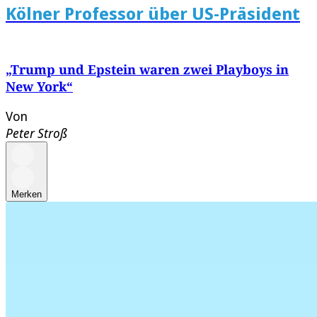
Kölner Professor über US-Präsident
„Trump und Epstein waren zwei Playboys in
New York“
Von
Peter Stroß
Merken