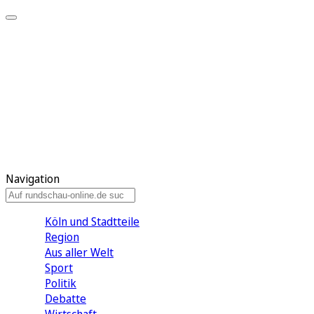
Meine KR
Meine Artikel
Meine Region
Meine Newsletter
Gewinnspiele
Mein Rundschau PLUS
Mein E-Paper
Navigation
Köln und Stadtteile
Region
Aus aller Welt
Sport
Politik
Debatte