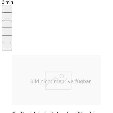
3 min
Auf Google bevorzugen
Anhören
Schrift
Merken
Drucken
Teilen