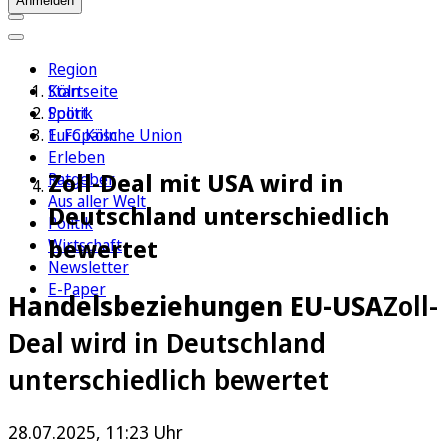
Anmelden
Region
Köln
Startseite
Sport
Politik
1. FC Köln
Europäische Union
Erleben
Zoll-Deal mit USA wird in
Ratgeber
Aus aller Welt
Deutschland unterschiedlich
Politik
bewertet
Wirtschaft
Newsletter
E-Paper
Handelsbeziehungen EU-USA
Zoll-
Deal wird in Deutschland
unterschiedlich bewertet
28.07.2025, 11:23 Uhr