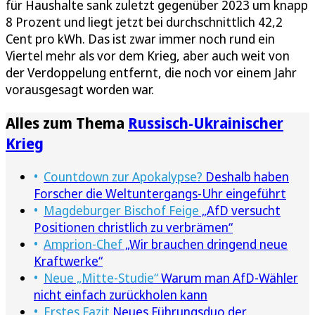
für Haushalte sank zuletzt gegenüber 2023 um knapp
8 Prozent und liegt jetzt bei durchschnittlich 42,2
Cent pro kWh. Das ist zwar immer noch rund ein
Viertel mehr als vor dem Krieg, aber auch weit von
der Verdoppelung entfernt, die noch vor einem Jahr
vorausgesagt worden war.
Alles zum Thema
Russisch-Ukrainischer
Krieg
Countdown zur Apokalypse?
Deshalb haben
Forscher die Weltuntergangs-Uhr eingeführt
Magdeburger Bischof Feige
„AfD versucht
Positionen christlich zu verbrämen“
Amprion-Chef
„Wir brauchen dringend neue
Kraftwerke“
Neue „Mitte-Studie“
Warum man AfD-Wähler
nicht einfach zurückholen kann
Erstes Fazit
Neues Führungsduo der