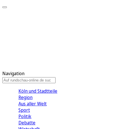
Meine KR
Meine Artikel
Meine Region
Meine Newsletter
Gewinnspiele
Mein Rundschau PLUS
Mein E-Paper
Navigation
Köln und Stadtteile
Region
Aus aller Welt
Sport
Politik
Debatte