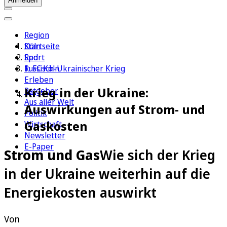
Anmelden
Region
Köln
Startseite
Sport
Red
1. FC Köln
Russisch-Ukrainischer Krieg
Erleben
Krieg in der Ukraine:
Ratgeber
Aus aller Welt
Auswirkungen auf Strom- und
Politik
Gaskosten
Wirtschaft
Newsletter
E-Paper
Strom und Gas
Wie sich der Krieg
in der Ukraine weiterhin auf die
Energiekosten auswirkt
Von