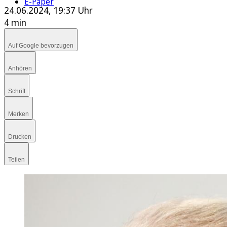
E-Paper
24.06.2024, 19:37 Uhr
4 min
Auf Google bevorzugen
Anhören
Schrift
Merken
Drucken
Teilen