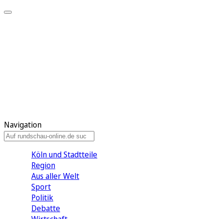
Meine KR
Meine Artikel
Meine Region
Meine Newsletter
Gewinnspiele
Mein Rundschau PLUS
Mein E-Paper
Navigation
Köln und Stadtteile
Region
Aus aller Welt
Sport
Politik
Debatte