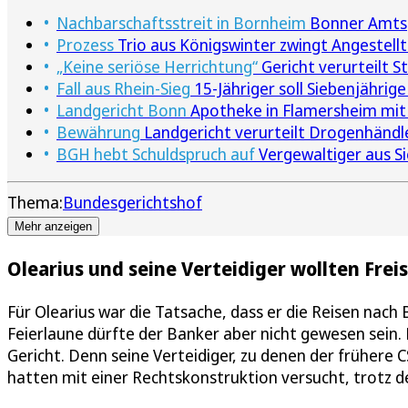
Nachbarschaftsstreit in Bornheim
Bonner Amtsge
Prozess
Trio aus Königswinter zwingt Angestell
„Keine seriöse Herrichtung“
Gericht verurteilt 
Fall aus Rhein-Sieg
15-Jähriger soll Siebenjährig
Landgericht Bonn
Apotheke in Flamersheim mit H
Bewährung
Landgericht verurteilt Drogenhändle
BGH hebt Schuldspruch auf
Vergewaltiger aus S
Thema:
Bundesgerichtshof
Mehr anzeigen
Olearius und seine Verteidiger wollten Frei
Für Olearius war die Tatsache, dass er die Reisen nach B
Feierlaune dürfte der Banker aber nicht gewesen sein
Gericht. Denn seine Verteidiger, zu denen der früher
hatten mit einer Rechtskonstruktion versucht, trotz de