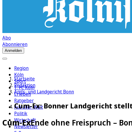
Abo
Abonnieren
Anmelden
Region
Köln
Startseite
Sport
Redaktion
1. FC Köln
Amts- und Landgericht Bonn
Erleben
Ratgeber
Cum-Ex: Bonner Landgericht stellt
Aus aller Welt
Politik
Wirtschaft
Cum-Ex
Ende ohne Freispruch – Bon
Newsletter