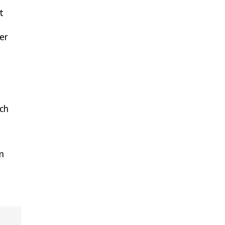
t
er
och
m