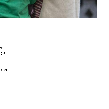
en
FDP
 der