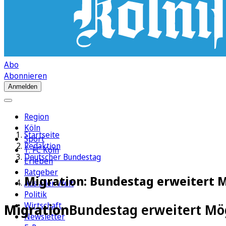
Abo
Abonnieren
Anmelden
Region
Köln
Startseite
Sport
Redaktion
1. FC Köln
Deutscher Bundestag
Erleben
Ratgeber
Migration: Bundestag erweitert 
Aus aller Welt
Politik
Wirtschaft
Migration
Bundestag erweitert Mö
Newsletter