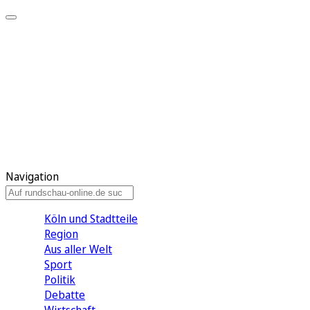
Meine KR
Meine Artikel
Meine Region
Meine Newsletter
Gewinnspiele
Mein Rundschau PLUS
Mein E-Paper
Navigation
Köln und Stadtteile
Region
Aus aller Welt
Sport
Politik
Debatte