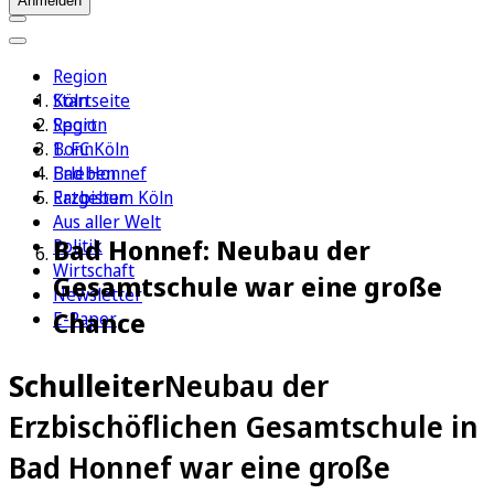
Anmelden
Region
Köln
Startseite
Sport
Region
1. FC Köln
Bonn
Erleben
Bad Honnef
Ratgeber
Erzbistum Köln
Aus aller Welt
Bad Honnef: Neubau der
Politik
Wirtschaft
Gesamtschule war eine große
Newsletter
Chance
E-Paper
Schulleiter
Neubau der
Erzbischöflichen Gesamtschule in
Bad Honnef war eine große