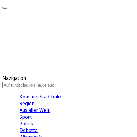
Meine KR
Meine Artikel
Meine Region
Meine Newsletter
Gewinnspiele
Mein Rundschau PLUS
Mein E-Paper
Navigation
Köln und Stadtteile
Region
Aus aller Welt
Sport
Politik
Debatte