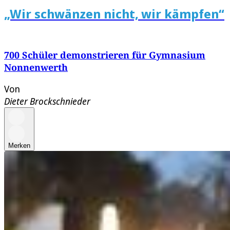
„Wir schwänzen nicht, wir kämpfen“
700 Schüler demonstrieren für Gymnasium
Nonnenwerth
Von
Dieter Brockschnieder
Merken