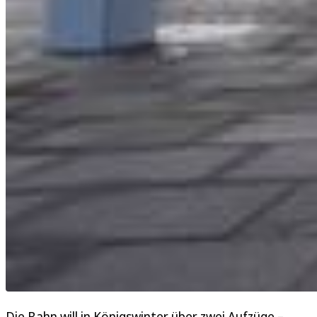
Die Bahn will in Königswinter über zwei Aufzüge –