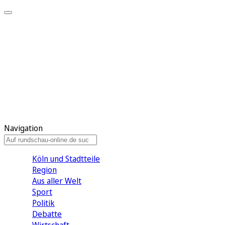
Meine KR
Meine Artikel
Meine Region
Meine Newsletter
Gewinnspiele
Mein Rundschau PLUS
Mein E-Paper
Navigation
Köln und Stadtteile
Region
Aus aller Welt
Sport
Politik
Debatte