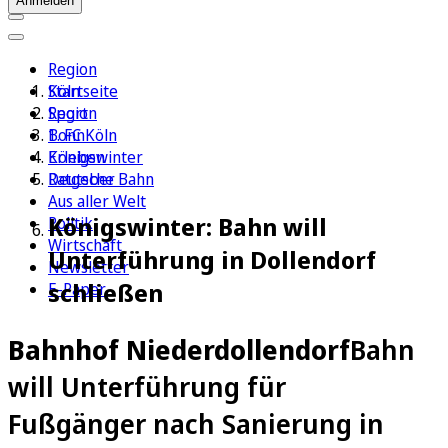
Anmelden
Region
Köln
Startseite
Sport
Region
1. FC Köln
Bonn
Erleben
Königswinter
Ratgeber
Deutsche Bahn
Aus aller Welt
Königswinter: Bahn will
Politik
Wirtschaft
Unterführung in Dollendorf
Newsletter
schließen
E-Paper
Bahnhof Niederdollendorf
Bahn
will Unterführung für
Fußgänger nach Sanierung in