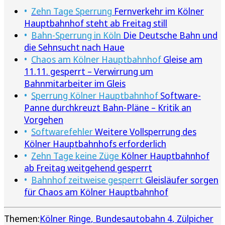
Zehn Tage Sperrung
Fernverkehr im Kölner
Hauptbahnhof steht ab Freitag still
Bahn-Sperrung in Köln
Die Deutsche Bahn und
die Sehnsucht nach Haue
Chaos am Kölner Hauptbahnhof
Gleise am
11.11. gesperrt – Verwirrung um
Bahnmitarbeiter im Gleis
Sperrung Kölner Hauptbahnhof
Software-
Panne durchkreuzt Bahn-Pläne – Kritik an
Vorgehen
Softwarefehler
Weitere Vollsperrung des
Kölner Hauptbahnhofs erforderlich
Zehn Tage keine Züge
Kölner Hauptbahnhof
ab Freitag weitgehend gesperrt
Bahnhof zeitweise gesperrt
Gleisläufer sorgen
für Chaos am Kölner Hauptbahnhof
Themen:
Kölner Ringe
Bundesautobahn 4
Zülpicher