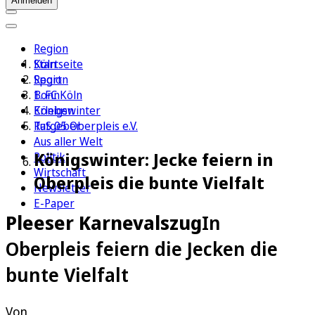
Anmelden
Region
Köln
Startseite
Sport
Region
1. FC Köln
Bonn
Erleben
Königswinter
Ratgeber
TuS 05 Oberpleis e.V.
Aus aller Welt
Königswinter: Jecke feiern in
Politik
Wirtschaft
Oberpleis die bunte Vielfalt
Newsletter
E-Paper
Pleeser Karnevalszug
In
Oberpleis feiern die Jecken die
bunte Vielfalt
Von