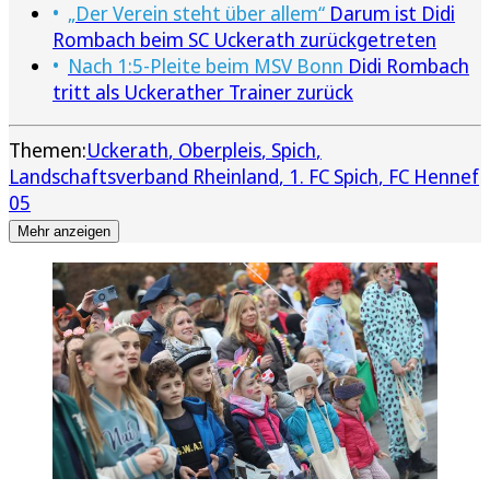
„Der Verein steht über allem“
Darum ist Didi
Rombach beim SC Uckerath zurückgetreten
Nach 1:5-Pleite beim MSV Bonn
Didi Rombach
tritt als Uckerather Trainer zurück
Themen:
Uckerath
Oberpleis
Spich
Landschaftsverband Rheinland
1. FC Spich
FC Hennef
05
Mehr anzeigen