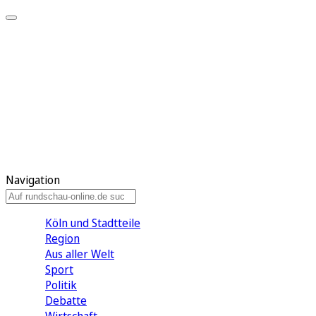
Meine KR
Meine Artikel
Meine Region
Meine Newsletter
Gewinnspiele
Mein Rundschau PLUS
Mein E-Paper
Navigation
Köln und Stadtteile
Region
Aus aller Welt
Sport
Politik
Debatte