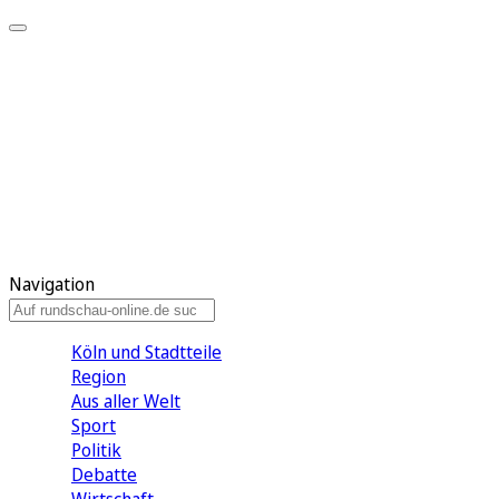
Meine KR
Meine Artikel
Meine Region
Meine Newsletter
Gewinnspiele
Mein Rundschau PLUS
Mein E-Paper
Navigation
Köln und Stadtteile
Region
Aus aller Welt
Sport
Politik
Debatte