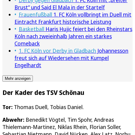
Derby gegen Gladbach
1. FC Köln mit „breiter
Brust“ und Said El Mala in der Startelf
Frauenfußball
1. FC Köln vollbringt im Duell mit
Eintracht Frankfurt historische Leistung
Basketball
Haris Hujic feiert bei den Rheinstars
Köln nach zweieinhalb Jahren ein starkes
Comeback
1. FC Köln vor Derby in Gladbach
Johannesson
freut sich auf Wiedersehen mit Kumpel
Engelhardt
Mehr anzeigen
Der Kader des TSV Schönau
Tor:
Thomas Duell, Tobias Daniel.
Abwehr:
Benedikt Vögtel, Tim Spohr, Andreas
Thielemann-Martinez, Niklas Rhein, Florian Soller,
Sebastian Nietmann, David Nücken, Alex Latz, Norbu