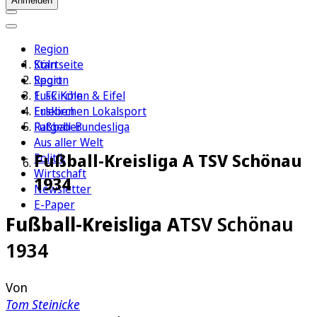
Anmelden
Region
Köln
Startseite
Sport
Region
1. FC Köln
Euskirchen & Eifel
Erleben
Euskirchen Lokalsport
Ratgeber
Fußball-Bundesliga
Aus aller Welt
Fußball-Kreisliga A TSV Schönau
Politik
Wirtschaft
1934
Newsletter
E-Paper
Fußball-Kreisliga A
TSV Schönau
1934
Von
Tom Steinicke