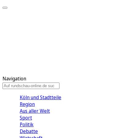
Meine KR
Meine Artikel
Meine Region
Meine Newsletter
Gewinnspiele
Mein Rundschau PLUS
Mein E-Paper
Navigation
Köln und Stadtteile
Region
Aus aller Welt
Sport
Politik
Debatte