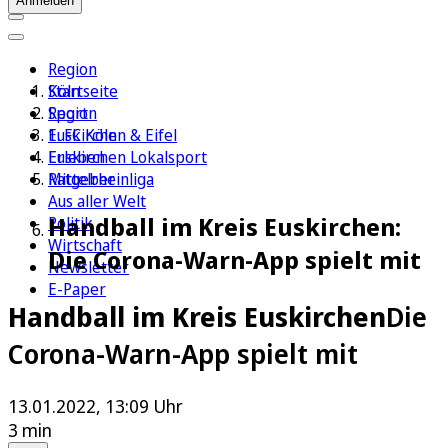
Anmelden
Region
Köln
Startseite
Sport
Region
1. FC Köln
Euskirchen & Eifel
Erleben
Euskirchen Lokalsport
Ratgeber
Mittelrheinliga
Aus aller Welt
Handball im Kreis Euskirchen:
Politik
Wirtschaft
Die Corona-Warn-App spielt mit
Newsletter
E-Paper
Handball im Kreis Euskirchen
Die
Corona-Warn-App spielt mit
13.01.2022, 13:09 Uhr
3 min