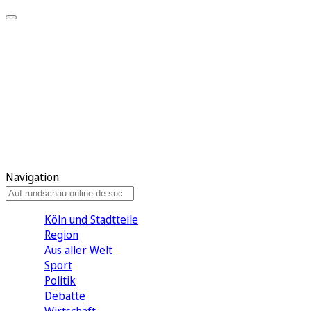
Meine KR
Meine Artikel
Meine Region
Meine Newsletter
Gewinnspiele
Mein Rundschau PLUS
Mein E-Paper
Navigation
Köln und Stadtteile
Region
Aus aller Welt
Sport
Politik
Debatte