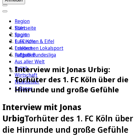
Anmelden
Region
Köln
Startseite
Sport
Region
1. FC Köln
Euskirchen & Eifel
Erleben
Euskirchen Lokalsport
Ratgeber
Fußball-Bundesliga
Aus aller Welt
Interview mit Jonas Urbig:
Politik
Wirtschaft
Torhüter des 1. FC Köln über die
Newsletter
Hinrunde und große Gefühle
E-Paper
Interview mit Jonas
Urbig
Torhüter des 1. FC Köln über
die Hinrunde und große Gefühle