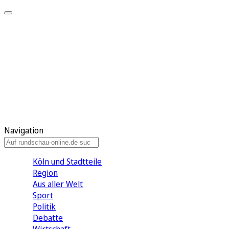
Meine KR
Meine Artikel
Meine Region
Meine Newsletter
Gewinnspiele
Mein Rundschau PLUS
Mein E-Paper
Navigation
Köln und Stadtteile
Region
Aus aller Welt
Sport
Politik
Debatte