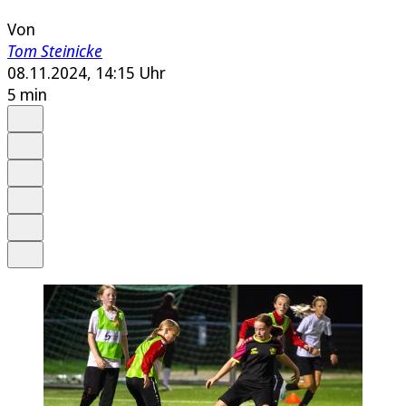
Von
Tom Steinicke
08.11.2024, 14:15 Uhr
5 min
Auf Google bevorzugen
Anhören
Schrift
Merken
Drucken
Teilen