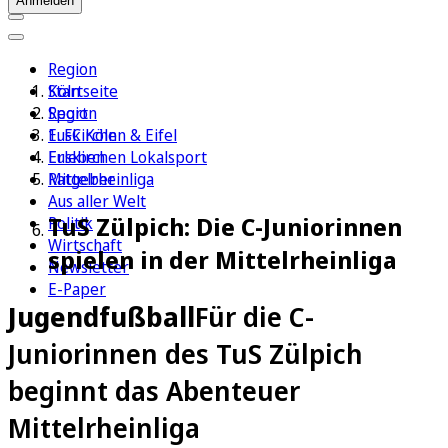
Anmelden
Region
Köln
Startseite
Sport
Region
1. FC Köln
Euskirchen & Eifel
Erleben
Euskirchen Lokalsport
Ratgeber
Mittelrheinliga
Aus aller Welt
TuS Zülpich: Die C-Juniorinnen
Politik
Wirtschaft
spielen in der Mittelrheinliga
Newsletter
E-Paper
Jugendfußball
Für die C-
Juniorinnen des TuS Zülpich
beginnt das Abenteuer
Mittelrheinliga