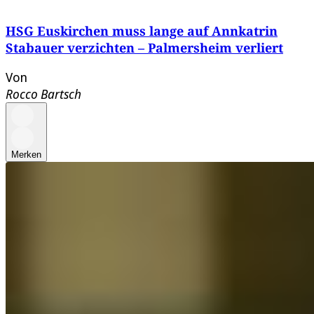
HSG Euskirchen muss lange auf Annkatrin
Stabauer verzichten – Palmersheim verliert
Von
Rocco Bartsch
Merken