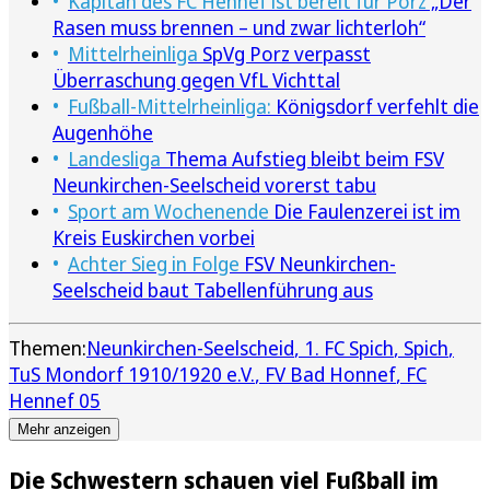
Kapitän des FC Hennef ist bereit für Porz
„Der
Rasen muss brennen – und zwar lichterloh“
Mittelrheinliga
SpVg Porz verpasst
Überraschung gegen VfL Vichttal
Fußball-Mittelrheinliga:
Königsdorf verfehlt die
Augenhöhe
Landesliga
Thema Aufstieg bleibt beim FSV
Neunkirchen-Seelscheid vorerst tabu
Sport am Wochenende
Die Faulenzerei ist im
Kreis Euskirchen vorbei
Achter Sieg in Folge
FSV Neunkirchen-
Seelscheid baut Tabellenführung aus
Themen:
Neunkirchen-Seelscheid
1. FC Spich
Spich
TuS Mondorf 1910/1920 e.V.
FV Bad Honnef
FC
Hennef 05
Mehr anzeigen
Die Schwestern schauen viel Fußball im