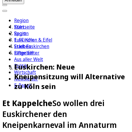
Anmelden
Region
Köln
Startseite
Sport
Region
1. FC Köln
Euskirchen & Eifel
Erleben
Stadt Euskirchen
Ratgeber
Elfter Elfter
Aus aller Welt
Euskirchen: Neue
Politik
Wirtschaft
Kneipensitzung will Alternative
Newsletter
zu Köln sein
E-Paper
Et Kappelche
So wollen drei
Euskirchener den
Kneipenkarneval im Annaturm