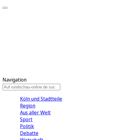
Meine KR
Meine Artikel
Meine Region
Meine Newsletter
Gewinnspiele
Mein Rundschau PLUS
Mein E-Paper
Navigation
Köln und Stadtteile
Region
Aus aller Welt
Sport
Politik
Debatte