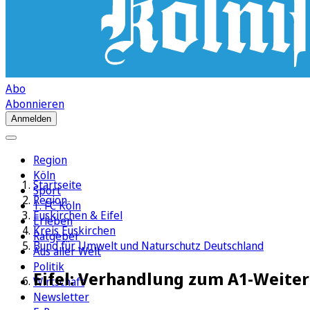
Abo
Abonnieren
Anmelden
Region
Köln
Startseite
Sport
Region
1. FC Köln
Euskirchen & Eifel
Erleben
Kreis Euskirchen
Ratgeber
Bund für Umwelt und Naturschutz Deutschland
Aus aller Welt
Politik
Eifel: Verhandlung zum A1-Weiter
Wirtschaft
Newsletter