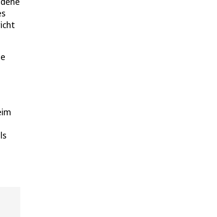
edene
es
icht
ne
eim
ls