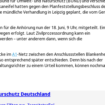
 Bund für Umwelt- und Naturschutz (BUND) und verschi
aneifel hatten gegen den Planfeststellungsbeschluss d
ie mündliche Verhandlung in Leipzig geplant, die vom Ger
 für die Anhörung nun der 18. Juni, 9 Uhr, mitgeteilt. Ei
wegen erfolgt. Laut Zivilprozessordnung kann ein
 werden – unter anderem dann, wenn sich die
ücke im
A1
-Netz zwischen den Anschlussstellen Blankenh
lso entsprechend später entschieden. Denn bis nach der
altungsrichter zu einem Urteil kommen, können nochma
urschutz Deutschland