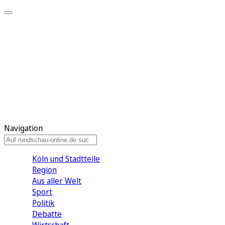
Meine KR
Meine Artikel
Meine Region
Meine Newsletter
Gewinnspiele
Mein Rundschau PLUS
Mein E-Paper
Navigation
Köln und Stadtteile
Region
Aus aller Welt
Sport
Politik
Debatte