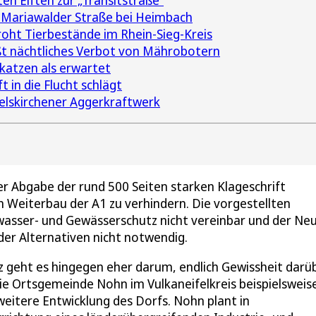
en Elften zur „Transitstraße“
Mariawalder Straße bei Heimbach
oht Tierbestände im Rhein-Sieg-Kreis
ßt nächtliches Verbot von Mährobotern
katzen als erwartet
in die Flucht schlägt
elskirchener Aggerkraftwerk
er Abgabe der rund 500 Seiten starken Klageschrift
n Weiterbau der A1 zu verhindern. Die vorgestellten
wasser- und Gewässerschutz nicht vereinbar und der Ne
r Alternativen nicht notwendig.
 geht es hingegen eher darum, endlich Gewissheit darü
ie Ortsgemeinde Nohn im Vulkaneifelkreis beispielsweis
 weitere Entwicklung des Dorfs. Nohn plant in