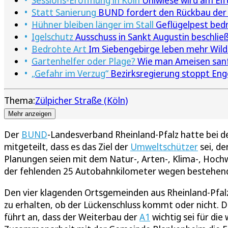
Sessions-Eröffnung in Köln
Uniwiese wird am Elft
Statt Sanierung
BUND fordert den Rückbau der 
Hühner bleiben länger im Stall
Geflügelpest bedr
Igelschutz
Ausschuss in Sankt Augustin beschlie
Bedrohte Art
Im Siebengebirge leben mehr Wild
Gartenhelfer oder Plage?
Wie man Ameisen sanft 
„Gefahr im Verzug“
Bezirksregierung stoppt Eng
Thema:
Zülpicher Straße (Köln)
Mehr anzeigen
Der
BUND
-Landesverband Rheinland-Pfalz hatte bei d
mitgeteilt, dass es das Ziel der
Umweltschützer
sei, de
Planungen seien mit dem Natur-, Arten-, Klima-, Hoch
der fehlenden 25 Autobahnkilometer wegen bestehende
Den vier klagenden Ortsgemeinden aus Rheinland-Pfalz
zu erhalten, ob der Lückenschluss kommt oder nicht. D
führt an, dass der Weiterbau der
A1
wichtig sei für die