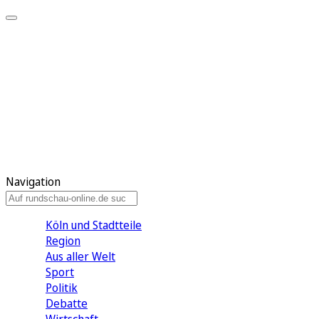
Meine KR
Meine Artikel
Meine Region
Meine Newsletter
Gewinnspiele
Mein Rundschau PLUS
Mein E-Paper
Navigation
Köln und Stadtteile
Region
Aus aller Welt
Sport
Politik
Debatte