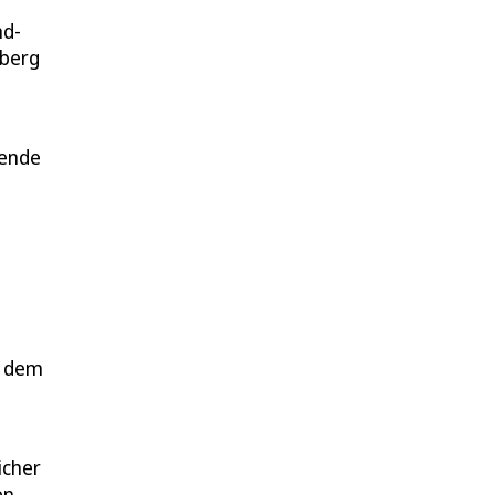
nd-
lberg
hende
i dem
icher
en