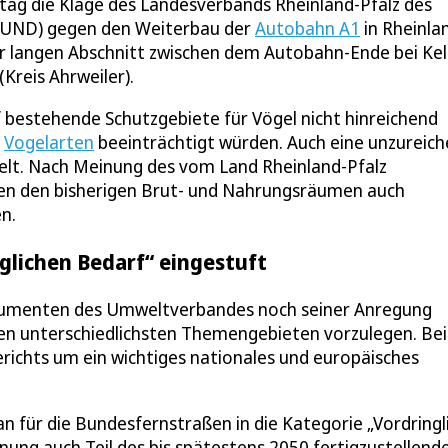
tag die Klage des Landesverbands Rheinland-Pfalz des
BUND) gegen den Weiterbau der
Autobahn A1
in Rheinla
er langen Abschnitt zwischen dem Autobahn-Ende bei Ke
(Kreis Ahrweiler).
bestehende Schutzgebiete für Vögel nicht hinreichend
r
Vogelarten
beeinträchtigt würden. Auch eine unzureic
lt. Nach Meinung des vom Land Rheinland-Pfalz
ben den bisherigen Brut- und Nahrungsräumen auch
n.
nglichen Bedarf“ eingestuft
rgumenten des Umweltverbandes noch seiner Anregung
den unterschiedlichsten Themengebieten vorzulegen. Be
erichts um ein wichtiges nationales und europäisches
n für die Bundesfernstraßen in die Kategorie „Vordringl
ng auch Teil des bis spätestens 2050 fertigzustellend