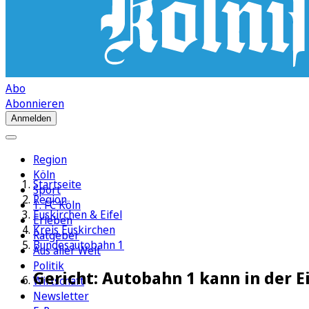
Abo
Abonnieren
Anmelden
Region
Köln
Startseite
Sport
Region
1. FC Köln
Euskirchen & Eifel
Erleben
Kreis Euskirchen
Ratgeber
Bundesautobahn 1
Aus aller Welt
Politik
Gericht: Autobahn 1 kann in der 
Wirtschaft
Newsletter