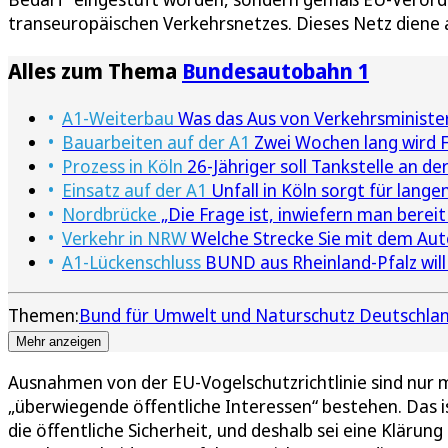
transeuropäischen Verkehrsnetzes. Dieses Netz diene
Alles zum Thema
Bundesautobahn 1
A1-Weiterbau
Was das Aus von Verkehrsminister
Bauarbeiten auf der A1
Zwei Wochen lang wird F
Prozess in Köln
26-Jähriger soll Tankstelle an de
Einsatz auf der A1
Unfall in Köln sorgt für lang
Nordbrücke
„Die Frage ist, inwiefern man bereit
Verkehr in NRW
Welche Strecke Sie mit dem Aut
A1-Lückenschluss
BUND aus Rheinland-Pfalz will
Themen:
Bund für Umwelt und Naturschutz Deutschla
Mehr anzeigen
Ausnahmen von der EU-Vogelschutzrichtlinie sind nur mö
„überwiegende öffentliche Interessen“ bestehen. Das i
die öffentliche Sicherheit, und deshalb sei eine Kläru