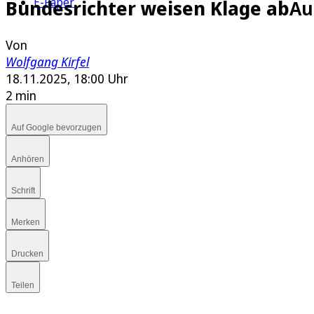
E-Paper
Bundesrichter weisen Klage ab
Au
Von
Wolfgang Kirfel
18.11.2025, 18:00 Uhr
2 min
Auf Google bevorzugen
Anhören
Schrift
Merken
Drucken
Teilen