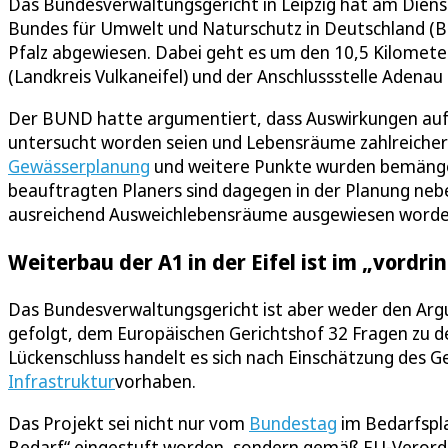
Das Bundesverwaltungsgericht in Leipzig hat am Diens
Bundes für Umwelt und Naturschutz in Deutschland (
Pfalz abgewiesen. Dabei geht es um den 10,5 Kilomet
(Landkreis Vulkaneifel) und der Anschlussstelle Adenau 
Der BUND hatte argumentiert, dass Auswirkungen auf 
untersucht worden seien und Lebensräume zahlreiche
Gewässerplanung
und weitere Punkte wurden bemänge
beauftragten Planers sind dagegen in der Planung ne
ausreichend Ausweichlebensräume ausgewiesen worde
Weiterbau der A1 in der Eifel ist im „vordri
Das Bundesverwaltungsgericht ist aber weder den A
gefolgt, dem Europäischen Gerichtshof 32 Fragen zu 
Lückenschluss handelt es sich nach Einschätzung des G
Infrastruktur
vorhaben.
Das Projekt sei nicht nur vom
Bundestag
im Bedarfspla
Bedarf“ eingestuft worden, sondern gemäß EU-Verordnu