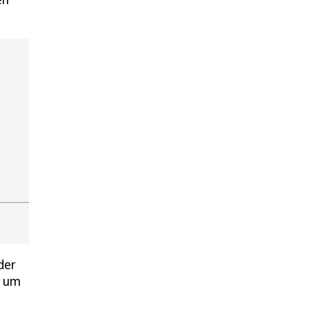
der
e um