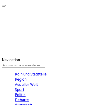
Meine KR
Meine Artikel
Meine Region
Meine Newsletter
Gewinnspiele
Mein Rundschau PLUS
Mein E-Paper
Navigation
Köln und Stadtteile
Region
Aus aller Welt
Sport
Politik
Debatte