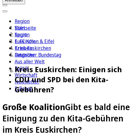
Anmelden
Region
Köln
Startseite
Sport
Region
1. FC Köln
Euskirchen & Eifel
Erleben
Kreis Euskirchen
Ratgeber
Deutscher Bundestag
Aus aller Welt
Kreis Euskirchen: Einigen sich
Politik
Wirtschaft
CDU und SPD bei den Kita-
Newsletter
Gebühren?
E-Paper
Große Koalition
Gibt es bald eine
Einigung zu den Kita-Gebühren
im Kreis Euskirchen?